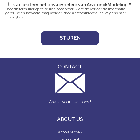
Ik accepteer het privacybeleid van AnatomikModeling
Door dit formulier op te sturen accepteer ik dat de verleende informatie
gebruikt en bewaard mag worden door AnatomikModeling volgens haar
privacybeleid
CONTACT
Ask us your questions !
ABOUT US
Who are we ?
Testimonials