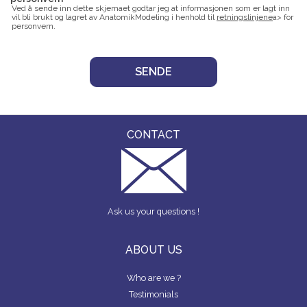
Ved å sende inn dette skjemaet godtar jeg at informasjonen som er lagt inn
vil bli brukt og lagret av AnatomikModeling i henhold til
retningslinjene
a> for
personvern.
CONTACT
Ask us your questions !
ABOUT US
Who are we ?
Testimonials