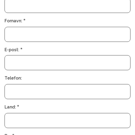
K
I
R
U
R
Fornavn:
G
E-post:
Telefon:
Land: