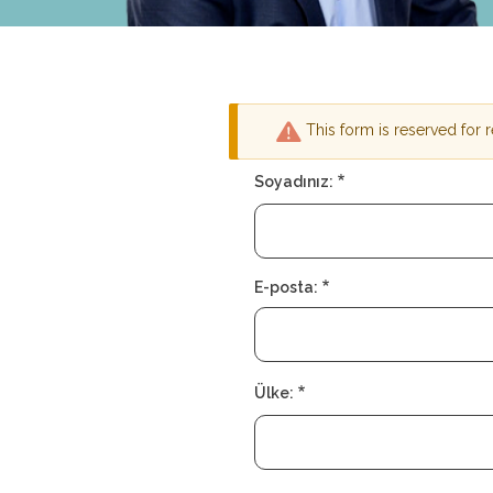
This form is reserved for
Uyarı
Soyadınız:
mesajı
E-posta:
Ülke: