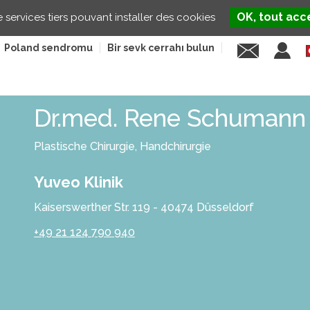
OK, tout acc
e services tiers pouvant installer des cookies
Poland sendromu
Bir sevk cerrahı bulun
Dr.med. Rene Schumann
Plastische Chirurgie, Handchirurgie
Yuveo Klinik
Kaiserswerther Str. 119 - 40474 Düsseldorf
+49 21 124 790 940