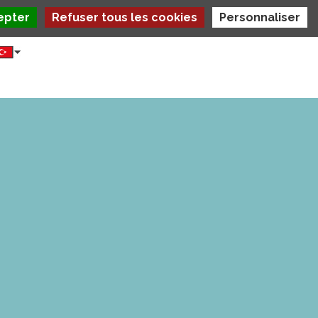
epter
Refuser tous les cookies
Personnaliser
Select
your
language