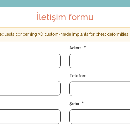
İletişim formu
 requests concerning 3D custom-made implants for chest deformities
Adınız:
Telefon:
Şehir: