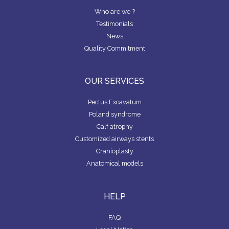
Who are we ?
Testimonials
News
Quality Commitment
OUR SERVICES
Pectus Excavatum
Poland syndrome
Calf atrophy
Customized airways stents
Cranioplasty
Anatomical models
HELP
FAQ