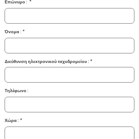
Ο
Επώνυμο :
Υ
Ρ
Γ
Ό
Όνομα :
Διεύθυνση ηλεκτρονικού ταχυδρομείου :
Τηλέφωνο :
Χώρα :