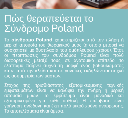
Δ
Ρ
Ό
Πώς θεραπεύεται το
Μ
Ο
Υ
Σύνδρομο Poland
P
O
L
Το
σύνδρομο Poland
χαρακτηρίζεται από την πλήρη ή
A
μερική απουσία του θωρακικού μυός (η οποία μπορεί να
N
συσχετιστεί με δυσπλασία του ομόπλευρου χεριού). Έτσι,
D
οι περιπτώσεις του συνδρόμου Poland είναι πολύ
διαφορετικές μεταξύ τους σε ανατομικό επίπεδο, το
Β
ελάττωμα παίρνει συχνά τη μορφή ενός βαθουλώµατος
Ρ
κάτω από την κλείδα και σε γυναίκες εκδηλώνεται συχνά
Ε
ως ασυμμετρία των μαστών.
Ί
Τ
Στόχος της τρισδιάστατης εξατομικευμένης τεχνικής
Ε
εμφυτευμάτων είναι να καλύψει την πλήρη ή μερική
Έ
απουσία μυών. Το εμφύτευμα είναι μοναδικό και
Ν
εξατομικευμένο για κάθε ασθενή: Η επέμβαση είναι
Α
γρήγορη, ανώδυνη και έχει πολύ μικρό χρόνο ανάρρωσης.
Ν
Τα αποτελέσματα είναι άμεσα.
Χ
Ε
Ι
Ρ