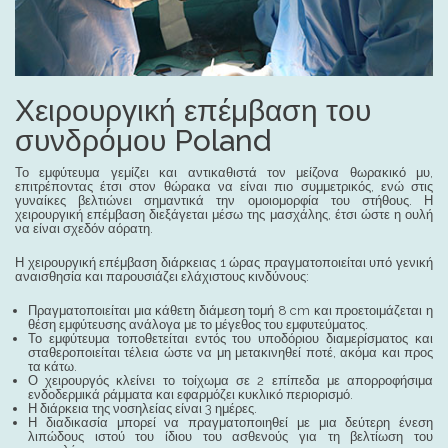
Χειρουργική επέμβαση του
συνδρόμου Poland
Το εμφύτευμα γεμίζει και αντικαθιστά τον μείζονα θωρακικό μυ,
επιτρέποντας έτσι στον θώρακα να είναι πιο συμμετρικός, ενώ στις
γυναίκες βελτιώνει σημαντικά την ομοιομορφία του στήθους. Η
χειρουργική επέμβαση διεξάγεται μέσω της μασχάλης, έτσι ώστε η ουλή
να είναι σχεδόν αόρατη.
Η χειρουργική επέμβαση διάρκειας 1 ώρας πραγματοποιείται υπό γενική
αναισθησία και παρουσιάζει ελάχιστους κινδύνους:
Πραγματοποιείται μια κάθετη διάμεση τομή 8 cm και προετοιμάζεται η
θέση εμφύτευσης ανάλογα με το μέγεθος του εμφυτεύματος.
Το εμφύτευμα τοποθετείται εντός του υποδόριου διαμερίσματος και
σταθεροποιείται τέλεια ώστε να μη μετακινηθεί ποτέ, ακόμα και προς
τα κάτω.
Ο χειρουργός κλείνει το τοίχωμα σε 2 επίπεδα με απορροφήσιμα
ενδοδερμικά ράμματα και εφαρμόζει κυκλικό περιορισμό.
Η διάρκεια της νοσηλείας είναι 3 ημέρες.
Η διαδικασία μπορεί να πραγματοποιηθεί με μια δεύτερη ένεση
λιπώδους ιστού του ίδιου του ασθενούς για τη βελτίωση του