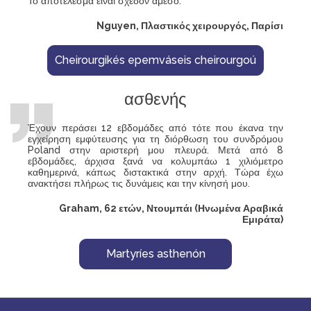
Το αποτέλεσμα είναι σχεδόν άμεσο.
Nguyen, Πλαστικός χειρουργός, Παρίσι
Cheirourgikés epemváseis cheirourgoú
ασθενής
Έχουν περάσει 12 εβδομάδες από τότε που έκανα την
εγχείρηση εμφύτευσης για τη διόρθωση του συνδρόμου
Poland στην αριστερή μου πλευρά. Μετά από 8
εβδομάδες, άρχισα ξανά να κολυμπάω 1 χιλιόμετρο
καθημερινά, κάπως διστακτικά στην αρχή. Τώρα έχω
ανακτήσει πλήρως τις δυνάμεις και την κίνησή μου.
Graham, 62 ετών, Ντουμπάι (Ηνωμένα Αραβικά
Εμιράτα)
Martyríes asthenón