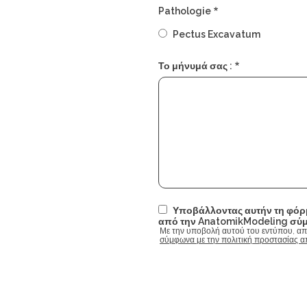
Pathologie
Pectus Excavatum
Το μήνυμά σας :
Υποβάλλοντας αυτήν τη φόρμ
από την AnatomikModeling σύμ
Με την υποβολή αυτού του εντύπου, απ
σύμφωνα με την πολιτική προστασίας α