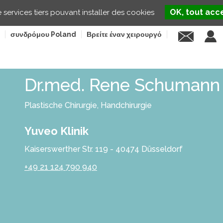
OK, tout acc
e services tiers pouvant installer des cookies
συνδρόμου Poland
Βρείτε έναν χειρουργό
Dr.med. Rene Schumann
Plastische Chirurgie, Handchirurgie
Yuveo Klinik
Kaiserswerther Str. 119 - 40474 Düsseldorf
+49 21 124 790 940