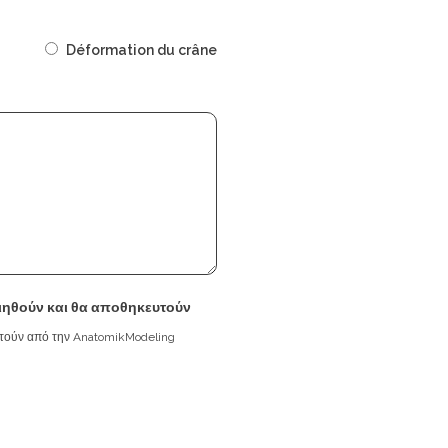
Déformation du crâne
ιηθούν και θα αποθηκευτούν
υτούν από την AnatomikModeling