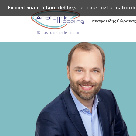
Παράκαμψη
Panneau de gestion des cookies
προς
En continuant à faire défiler,
vous acceptez l'utilisation d
το
κυρίως
σκαφοειδής θώρακας
περιεχόμενο