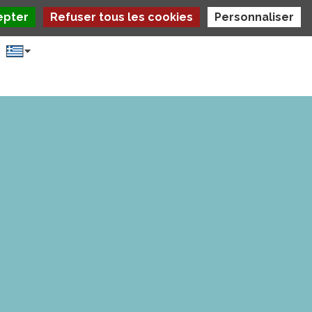
epter
Refuser tous les cookies
Personnaliser
Select
your
language