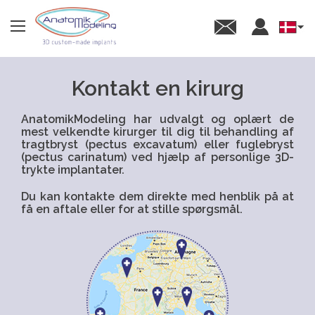
Gå
Panneau de gestion des cookies
til
Select
hovedindhold
your
langua
T
Kontakt en kirurg
R
A
G
T
AnatomikModeling har udvalgt og oplært de
B
mest velkendte kirurger til dig til behandling af
R
tragtbryst (pectus excavatum) eller fuglebryst
Y
(pectus carinatum) ved hjælp af personlige 3D-
S
trykte implantater.
T
Du kan kontakte dem direkte med henblik på at
P
få en aftale eller for at stille spørgsmål.
O
L
E
N
-
S
Y
N
D