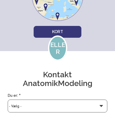
R
O
M
F
I
N
KORT
D
E
N
ELLE
K
R
I
R
U
R
G
Kontakt
AnatomikModeling
Du er: