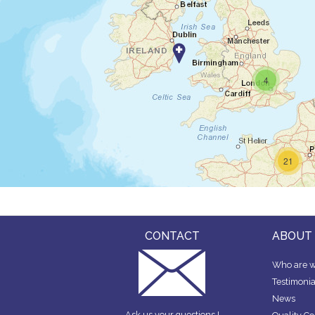
4
21
6
CONTACT
ABOUT
Who are w
Testimonia
3
News
8
Ask us your questions !