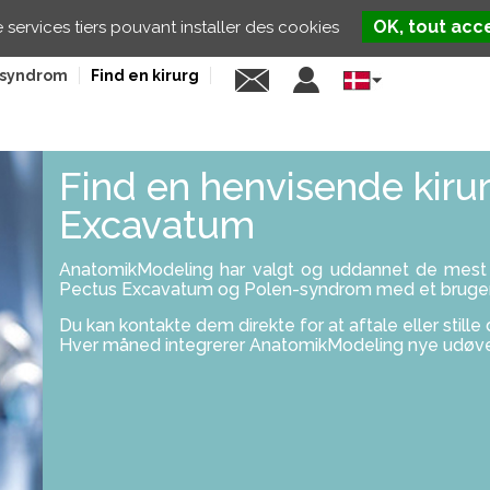
OK, tout acc
e services tiers pouvant installer des cookies
-syndrom
Find en kirurg
Select
your
language
Find en henvisende kirur
Excavatum
AnatomikModeling har valgt og uddannet de mest an
Pectus Excavatum og Polen-syndrom med et brugerd
Du kan kontakte dem direkte for at aftale eller still
Hver måned integrerer AnatomikModeling nye udøvere