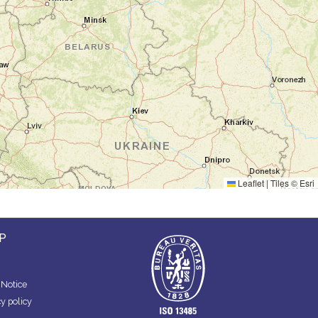
Leaflet
|
Tiles ©
Esri
P
 Notice
y policy