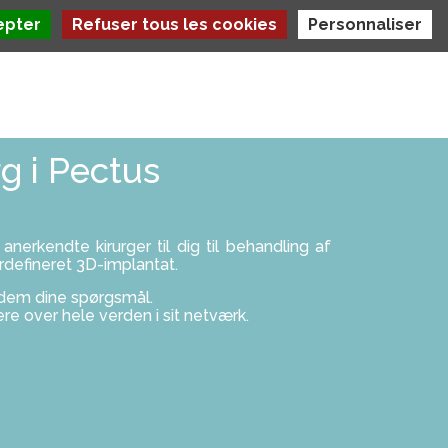
epter
Refuser tous les cookies
Personnaliser
g i Pectus
erkendte kirurger til dig til behandling af
efineret 3D-implantat.
e dem dine spørgsmål.
 over hele verden i sit netværk.