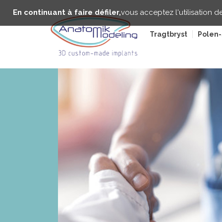
Gå
Panneau de gestion des cookies
til
En continuant à faire défiler,
vous acceptez l'utilisation d
hovedindhold
Tragtbryst
Polen