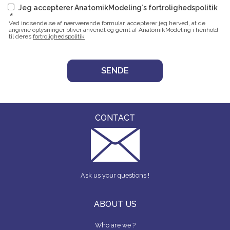
Jeg accepterer AnatomikModeling´s fortrolighedspolitik
Ved indsendelse af nærværende formular, accepterer jeg herved, at de
angivne oplysninger bliver anvendt og gemt af AnatomikModeling i henhold
til deres
fortrolighedspolitik
CONTACT
Ask us your questions !
ABOUT US
Who are we ?