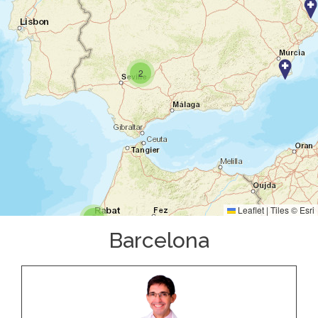
2
Leaflet
|
Tiles ©
Esri
2
Barcelona