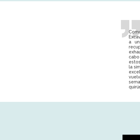
Como
Exca
a un
recup
exha
cabo
esto
la si
exce
vuelv
sema
quirú