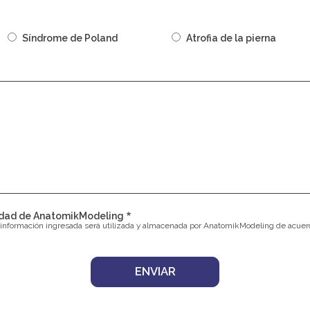
Síndrome de Poland
Atrofia de la pierna
cidad de AnatomikModeling
la información ingresada será utilizada y almacenada por AnatomikModeling de acue