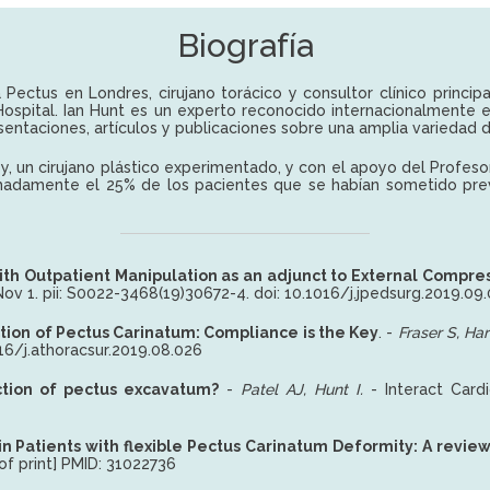
Biografía
ca Pectus en Londres, cirujano torácico y consultor clínico princip
Hospital. Ian Hunt es un experto reconocido internacionalmente 
ntaciones, artículos y publicaciones sobre una amplia variedad d
ey, un cirujano plástico experimentado, y con el apoyo del Profeso
madamente el 25% de los pacientes que se habían sometido pre
 with Outpatient Manipulation as an adjunct to External Compr
Nov 1. pii: S0022-3468(19)30672-4. doi: 10.1016/j.jpedsurg.2019.0
ction of Pectus Carinatum: Compliance is the Key
. -
Fraser S, Har
016/j.athoracsur.2019.08.026
ction of pectus excavatum?
-
Patel AJ, Hunt I.
-
Interact Card
n Patients with flexible Pectus Carinatum Deformity: A revie
of print] PMID: 31022736