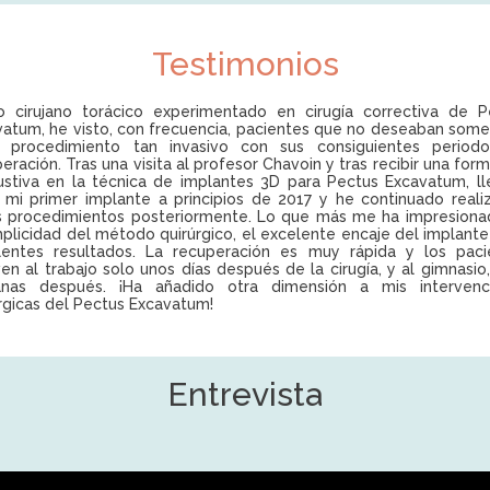
Testimonios
 cirujano torácico experimentado en cirugía correctiva de P
vatum, he visto, con frecuencia, pacientes que no deseaban some
 procedimiento tan invasivo con sus consiguientes period
eración. Tras una visita al profesor Chavoin y tras recibir una for
ustiva en la técnica de implantes 3D para Pectus Excavatum, ll
 mi primer implante a principios de 2017 y he continuado reali
s procedimientos posteriormente. Lo que más me ha impresiona
mplicidad del método quirúrgico, el excelente encaje del implante
lentes resultados. La recuperación es muy rápida y los paci
en al trabajo solo unos días después de la cirugía, y al gimnasio
nas después. ¡Ha añadido otra dimensión a mis intervenc
rgicas del Pectus Excavatum!
Entrevista