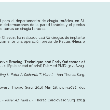
al para el departamento de cirugía torácica, en St.
en deformaciones de la pared torácica y el pectus
e temas en cirugía torácica.
r Chavoin, ha realizado casi 50 cirugias de implante
viamente una operación previa de Pectus (
Nuss
o
essive Bracing: Technique and Early Outcomes at
9.024. [Epub ahead of print] PubMed PMID: 31708203.
ling L, Patel A, Richards T, Hunt I.
- Ann Thorac Surg.
iovasc Thorac Surg. 2019 Mar 28. pii: ivz082. doi:
w
.
-
Patel AJ, Hunt I.
-
Thorac Cardiovasc Surg. 2019