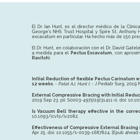
El Dr. Ian Hunt, es el director médico de la Clíni
George's NHS Trust Hospital y Spire St. Anthony 
excavatum en particular. Ha hecho más de 150 prese
El Dr. Hunt, en colaboración con el Dr. David Gatel
a medida para el
Pectus Excavatum
, con aproxi
Ravitch
).
Initial Reduction of flexible Pectus Carinatum
12 weeks
. -
Patel AJ, Hunt I.
- J Pediatr Surg. 2019 
External Compressive Bracing with Initial Redu
2019 Sep 23. pii: S0003-4975(19)31411-0. doi: 10.1
Is Vacuum Bell therapy effective in the corre
10.1093/icvts/ivz082.
Effectiveness of Compressive External Bracing i
Apr 25. doi: 10.1055/s-0039-1687824. [Epub ahead 