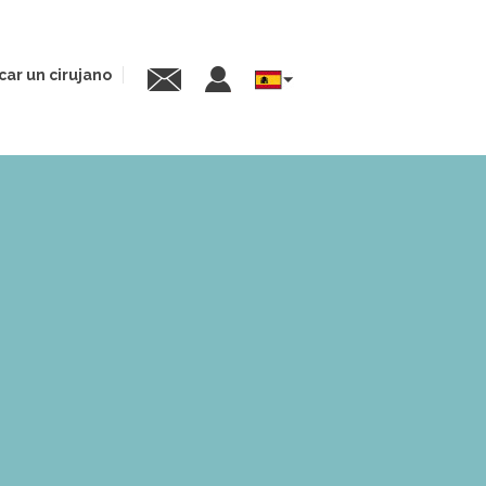
car un cirujano
Select
your
language