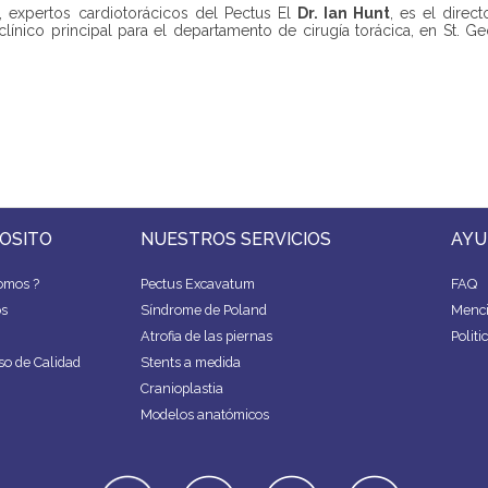
, expertos cardiotorácicos del Pectus El
Dr. Ian Hunt
, es el direc
clínico principal para el departamento de cirugía torácica, en St. Geo
OSITO
NUESTROS SERVICIOS
AYU
omos ?
Pectus Excavatum
FAQ
os
Síndrome de Poland
Menci
Atrofia de las piernas
Politi
o de Calidad
Stents a medida
Cranioplastia
Modelos anatómicos
linkedin
facebook
youtube
instagra