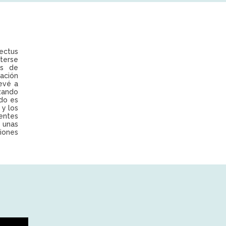
ectus
terse
os de
mación
evé a
zando
do es
 y los
entes
, unas
iones