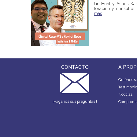
Ian Hunt y Ashok Kar
torácico y consultor 
mas
CONTACTO
A PROP
Quiénes s
Testimoni
Noticias
¡Haganos sus preguntas !
Compromis