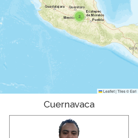
2
Leaflet
|
Tiles ©
Esri
Cuernavaca