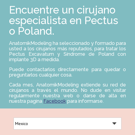
E
S
Encuentre un cirujano
G
O
A
L
R
U
especialista en Pectus
C
I
o Poland.
O
N
E
AnatomikModeling ha seleccionado y formado para
S
usted a los cirujanos más reputados, para tratar los
Pectus Excavatum y Síndrome de Poland con
implante 3D a medida.
P
R
O
Puede contactarlos directamente para quedar o
F
preguntarlos cualquier cosa.
E
S
Cada mes, AnatomikModeling extiende su red de
I
cirujanos a través el mundo. No dude en visitar
O
regularmente nuestra web o darse de alta en
N
nuestra pagina
Facebook
para informarse.
A
L
E
S
D
E