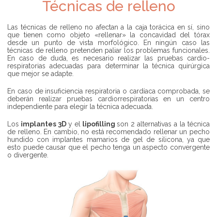
Técnicas de relleno
E
M
Cuerpo
S
P
P
R
L
E
Las técnicas de relleno no afectan a la caja torácica en sí, sino
E
S
que tienen como objeto «rellenar» la concavidad del tórax
G
A
desde un punto de vista morfológico. En ningún caso las
A
técnicas de relleno pretenden paliar los problemas funcionales.
R
En caso de duda, es necesario realizar las pruebas cardio-
B
respiratorias adecuadas para determinar la técnica quirúrgica
U
que mejor se adapte.
S
C
En caso de insuficiencia respiratoria o cardíaca comprobada, se
A
deberán realizar pruebas cardiorrespiratorias en un centro
R
independiente para elegir la técnica adecuada.
U
N
Los
implantes 3D
y el
lipofilling
son 2 alternativas a la técnica
C
de relleno. En cambio, no está recomendado rellenar un pecho
I
hundido con implantes mamarios de gel de silicona, ya que
R
esto puede causar que el pecho tenga un aspecto convergente
U
o divergente.
J
A
N
O