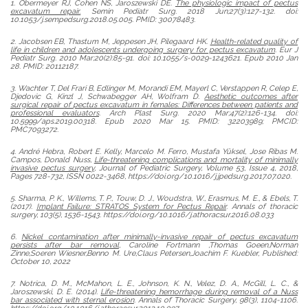
1. Obermeyer RJ, Cohen NS, Jaroszewski DE.
The physiologic impact of pectus
excavatum repair.
Semin Pediatr Surg. 2018 Jun;27(3):127-132. doi:
10.1053/j.sempedsurg.2018.05.005. PMID: 30078483.
2. Jacobsen EB, Thastum M, Jeppesen JH, Pilegaard HK.
Health-related quality of
life in children and adolescents undergoing surgery for pectus excavatum
. Eur J
Pediatr Surg. 2010 Mar;20(2):85-91. doi: 10.1055/s-0029-1243621. Epub 2010 Jan
28. PMID: 20112187.
3. Wachter T, Del Frari B, Edlinger M, Morandi EM, Mayerl C, Verstappen R, Celep E,
Djedovic G, Kinzl J, Schwabegger AH, Wolfram D.
Aesthetic outcomes after
surgical repair of pectus excavatum in females: Differences between patients and
professional evaluators
. Arch Plast Surg. 2020 Mar;47(2):126-134. doi:
10.5999/aps.2019.00318. Epub 2020 Mar 15. PMID: 32203989; PMCID:
PMC7093272.
4. André Hebra, Robert E. Kelly, Marcelo M. Ferro, Mustafa Yüksel, Jose Ribas M.
Campos, Donald Nuss,
Life-threatening complications and mortality of minimally
invasive pectus surgery
, Journal of Pediatric Surgery, Volume 53, Issue 4, 2018,
Pages 728-732, ISSN 0022-3468, https://doi.org/10.1016/j.jpedsurg.2017.07.020.
5. Sharma, P. K., Willems, T. P., Touw, D. J., Woudstra, W., Erasmus, M. E., & Ebels, T.
(2017).
Implant Failure: STRATOS System for Pectus Repair
. Annals of thoracic
surgery, 103(5), 1536-1543. https://doi.org/10.1016/j.athoracsur.2016.08.033
6.
Nickel contamination after minimally-invasive repair of pectus excavatum
persists after bar removal
, Caroline Fortmann ,Thomas Goeen,Norman
Zinne,Soeren Wiesner,Benno M. Ure,Claus Petersen,Joachim F. Kuebler, Published:
October 10, 2022
7. Notrica, D. M., McMahon, L. E., Johnson, K. N., Velez, D. A., McGill, L. C., &
Jaroszewski, D. E. (2014).
Life-threatening hemorrhage during removal of a Nuss
bar associated with sternal erosion
. Annals of Thoracic Surgery, 98(3), 1104-1106.