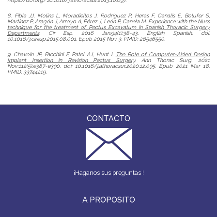
https://doi.org/10.1016/j.athoracsur.2013.10.097.
8. Fibla JJ, Molins L, Moradiellos J, Rodríguez P, Heras F, Canalis E, Bolufer S,
Martínez P, Aragón J, Arroyo A, Pérez J, León P, Canela M.
Experience with the Nuss
technique for the treatment of Pectus Excavatum in Spanish Thoracic Surgery
Departments
. Cir Esp. 2016 Jan;94(1):38-43. English, Spanish. doi:
10.1016/j.ciresp.2015.08.001. Epub 2015 Nov 3. PMID: 26546550.
9. Chavoin JP, Facchini F, Patel AJ, Hunt I.
The Role of Computer-Aided Design
Implant Insertion in Revision Pectus Surgery
. Ann Thorac Surg. 2021
Nov;112(5):e387-e390. doi: 10.1016/j.athoracsur.2020.12.095. Epub 2021 Mar 18.
PMID: 33744219.
CONTACTO
¡Haganos sus preguntas !
A PROPOSITO