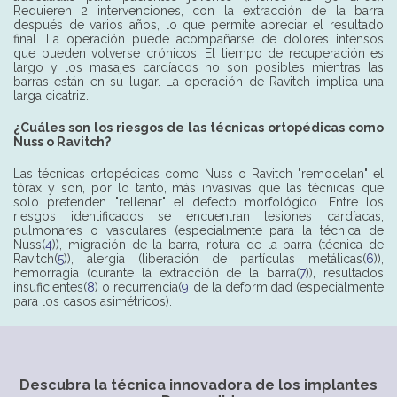
Requieren 2 intervenciones, con la extracción de la barra
después de varios años, lo que permite apreciar el resultado
final. La operación puede acompañarse de dolores intensos
que pueden volverse crónicos. El tiempo de recuperación es
largo y los masajes cardíacos no son posibles mientras las
barras están en su lugar. La operación de Ravitch implica una
larga cicatriz.
¿Cuáles son los riesgos de las técnicas ortopédicas como
Nuss o Ravitch?
Las técnicas ortopédicas como Nuss o Ravitch "remodelan" el
tórax y son, por lo tanto, más invasivas que las técnicas que
solo pretenden "rellenar" el defecto morfológico. Entre los
riesgos identificados se encuentran lesiones cardíacas,
pulmonares o vasculares (especialmente para la técnica de
Nuss(
4
)), migración de la barra, rotura de la barra (técnica de
Ravitch(
5
)), alergia (liberación de partículas metálicas(
6
)),
hemorragia (durante la extracción de la barra(
7
)), resultados
insuficientes(
8
) o recurrencia(
9
de la deformidad (especialmente
para los casos asimétricos).
Descubra la técnica innovadora de los implantes