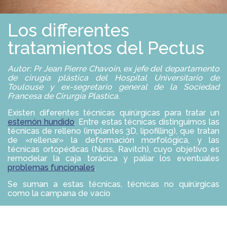
E
S
G
O
A
L
Los differentes
R
U
C
tratamientos del Pectus
I
O
N
E
Autor: Pr Jean Pierre Chavoin, ex jefe del departamento
S
de cirugía plástica del Hospital Universitario de
Toulouse y ex-segretario general de la Sociedad
Francesa de Cirurgía Plastica.
P
R
Existen diferentes técnicas quirúrgicas para tratar un
O
esternón hundido
. Entre estas técnicas distinguimos las
F
técnicas de relleno (implantes 3D, lipofilling), que tratan
E
de «rellenar» la deformación morfológica, y las
S
I
técnicas ortopédicas (Nuss, Ravitch), cuyo objetivo es
O
remodelar la caja torácica y paliar los eventuales
N
problemas funcionales
.
A
L
Se suman a estas técnicas, técnicas no quirúrgicas
E
como la campana de vacío
S
D
E