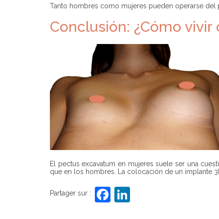
Tanto hombres como mujeres pueden operarse del pect
Conclusión: ¿Cómo vivir
El pectus excavatum en mujeres suele ser una cuesti
que en los hombres. La colocación de un implante 3D a
F
Li
Partager sur :
a
n