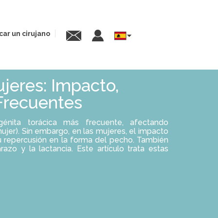
car un cirujano
Select
your
language
jeres: Impacto,
Frecuentes
énita torácica más frecuente, afectando
er). Sin embargo, en las mujeres, el impacto
su repercusión en la forma del pecho. También
zo y la lactancia. Este artículo trata estas