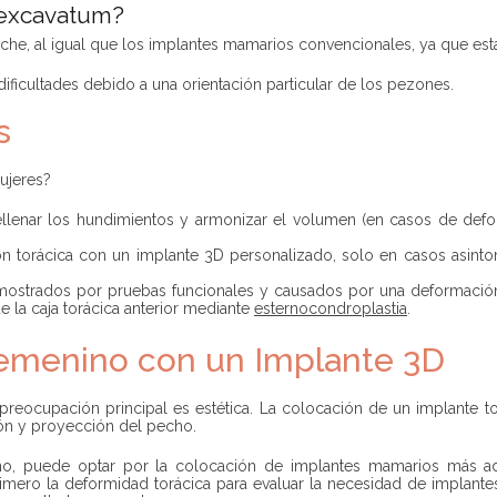
 excavatum?
eche, al igual que los implantes mamarios convencionales, ya que es
ficultades debido a una orientación particular de los pezones.
s
ujeres?
 rellenar los hundimientos y armonizar el volumen (en casos de de
n torácica con un implante 3D personalizado, solo en casos asintom
mostrados por pruebas funcionales y causados por una deformación s
e la caja torácica anterior mediante
esternocondroplastia
.
Femenino con un Implante 3D
 preocupación principal es estética. La colocación de un implante 
ón y proyección del pecho.
o, puede optar por la colocación de implantes mamarios más a
r primero la deformidad torácica para evaluar la necesidad de impl