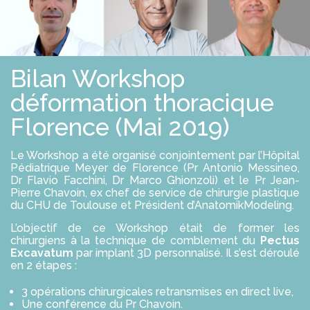
E
S
R
S
O
L
U
T
Bilan Workshop
I
O
N
déformation thoracique
S
Florence (Mai 2019)
P
R
Le Workshop a été organisé conjointement par l’Hôpital
O
Pédiatrique Meyer de Florence (Pr Antonio Messineo,
F
Dr Flavio Facchini, Dr Marco Ghionzoli) et le Pr Jean-
E
S
Pierre Chavoin, ex chef de service de chirurgie plastique
S
du CHU de Toulouse et Président d’AnatomikModeling.
I
O
L’objectif de ce Workshop était de former les
N
chirurgiens à la technique de comblement du
Pectus
N
Excavatum
par implant 3D personnalisé. Il s’est déroulé
E
en 2 étapes :
L
S
3 opérations chirurgicales retransmises en direct live,
Une conférence du Pr Chavoin.