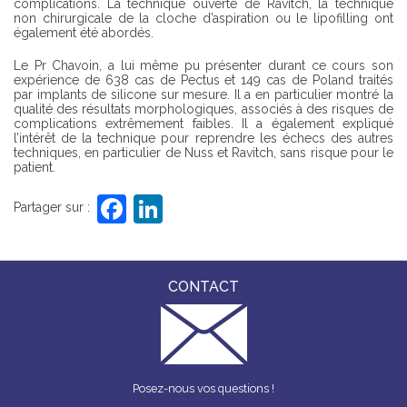
complications. La technique ouverte de Ravitch, la technique
non chirurgicale de la cloche d’aspiration ou le lipofilling ont
également été abordés.
Le Pr Chavoin, a lui même pu présenter durant ce cours son
expérience de 638 cas de Pectus et 149 cas de Poland traités
par implants de silicone sur mesure. Il a en particulier montré la
qualité des résultats morphologiques, associés à des risques de
complications extrêmement faibles. Il a également expliqué
l’intérêt de la technique pour reprendre les échecs des autres
techniques, en particulier de Nuss et Ravitch, sans risque pour le
patient.
F
Li
Partager sur :
a
n
c
k
e
e
CONTACT
b
dI
o
n
o
Posez-nous vos questions !