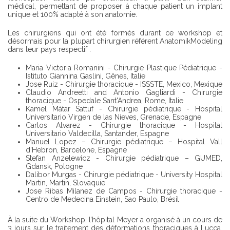
médical, permettant de proposer à chaque patient un implant
unique et 100% adapté à son anatomie.
Les chirurgiens qui ont été formés durant ce workshop et
désormais pour la plupart chirurgien référent AnatomikModeling
dans leur pays respectif :
Maria Victoria Romanini - Chirurgie Plastique Pédiatrique -
Istituto Giannina Gaslini, Gênes, Italie
Jose Ruiz - Chirurgie thoracique - ISSSTE, Mexico, Mexique
Claudio Andreetti and Antonio Gagliardi - Chirurgie
thoracique - Ospedale Sant'Andrea, Rome, Italie
Kamel Màtar Sattuf - Chirurgie pédiatrique - Hospital
Universitario Virgen de las Nieves, Grenade, Espagne
Carlos Alvarez - Chirurgie thoracique - Hospital
Universitario Valdecilla, Santander, Espagne
Manuel Lopez – Chirurgie pédiatrique – Hospital Vall
d’Hebron, Barcelone, Espagne
Stefan Anzelewicz - Chirurgie pédiatrique – GUMED,
Gdansk, Pologne
Dalibor Murgas - Chirurgie pédiatrique - University Hospital
Martin, Martin, Slovaquie
Jose Ribas Milanez de Campos - Chirurgie thoracique -
Centro de Medecina Einstein, Sao Paulo, Brésil
À la suite du Workshop, l’hôpital Meyer a organisé à un cours de
3 jours sur le traitement des déformations thoraciques à Lucca,