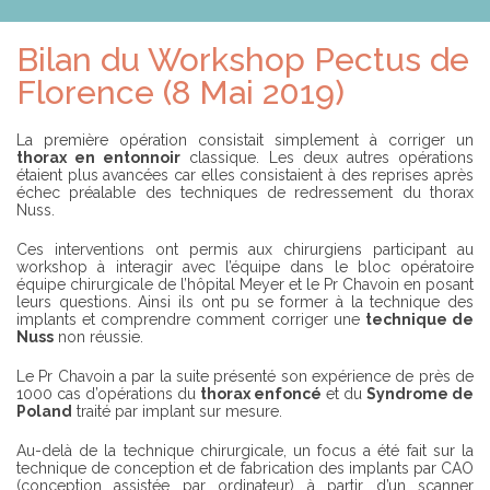
D
S
É
O
P
C
Bilan du Workshop Pectus de
L
I
I
É
Florence (8 Mai 2019)
E
T
R
É
La première opération consistait simplement à corriger un
thorax en entonnoir
classique. Les deux autres opérations
T
étaient plus avancées car elles consistaient à des reprises après
R
échec préalable des techniques de redressement du thorax
O
Nuss.
U
V
E
Ces interventions ont permis aux chirurgiens participant au
R
workshop à interagir avec l’équipe dans le bloc opératoire
U
équipe chirurgicale de l’hôpital Meyer et le Pr Chavoin en posant
N
leurs questions. Ainsi ils ont pu se former à la technique des
C
implants et comprendre comment corriger une
technique de
H
Nuss
non réussie.
I
R
Le Pr Chavoin a par la suite présenté son expérience de près de
U
1000 cas d’opérations du
thorax enfoncé
et du
Syndrome de
R
Poland
traité par implant sur mesure.
G
I
Au-delà de la technique chirurgicale, un focus a été fait sur la
E
technique de conception et de fabrication des implants par CAO
N
(conception assistée par ordinateur) à partir d’un scanner