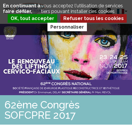
Aller
Panneau de gestion des cookies
En continuant à
vous acceptez l'utilisation de services
au
Select
faire défiler,
tiers pouvant installer des cookies
contenu
your
principal
OK, tout accepter
Refuser tous les cookies
langua
Personnaliser
D
P
É
E
P
C
L
T
I
U
E
S
R
E
X
C
A
V
A
T
U
M
62ème Congrès
D
A
SOFCPRE 2017
É
U
P
T
L
R
I
E