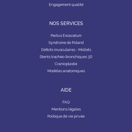
D
S
Engagement qualité
É
O
P
C
L
I
I
É
NOS SERVICES
E
T
R
É
Pectus Excavatum
Syndrome de Poland
T
R
Déficits musculaires - Mollets
O
Stents trachéo-bronchiques 3D
U
V
Cranioplastie
E
Modèles anatomiques
R
U
N
C
AIDE
H
I
R
FAQ
U
R
Mentions légales
G
Politique de vie privée
I
E
N