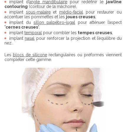
implant d’
angle mandibulaire
pour redéfinir le
jawline
contouring
(contour de la mâchoire),
implant
sous-malaire
et
médio-facial
pour restaurer ou
accentuer les pommettes et les
joues creuses
,
implant du
sillon palpébro-jugal
pour atténuer l’aspect
"
cernes creuses
",
implant
temporal
pour combler les
tempes creuses
,
implant
nasal
pour renforcer la projection et l’équilibre du
nez.
Les
blocs de silicone
rectangulaires ou préformés viennent
compléter cette gamme.