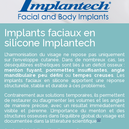
E
S
R
S
O
L
U
T
Implants faciaux en
I
O
N
silicone Implantech
S
L’harmonisation du visage ne repose pas uniquement
P
sur l'enveloppe cutanée. Dans de nombreux cas, les
R
déséquilibres esthétiques sont liés à un déficit osseux :
O
menton fuyant
,
pommettes insuffisantes
,
angle
F
mandibulaire peu défini
E
ou
tempes creuses
. Les
S
implants faciaux en silicone apportent une réponse
S
structurelle, stable et durable à ces problèmes.
I
O
Contrairement aux solutions temporaires, ils permettent
N
de restaurer ou d’augmenter les volumes et les angles
N
de manière précise, avec un résultat immédiatement
E
visible et pérenne. L’importance du menton et des
L
structures osseuses dans l’équilibre global du visage est
S
(1)
documentée dans la littérature scientifique
.