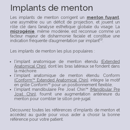
Implants de menton
Les implants de menton corrigent un
menton fuyant
,
une asymétrie ou un déficit de projection, et jouent un
rôle clé dans l’analyse esthétique globale du visage. La
microgénie
, même modérée, est reconnue comme un
facteur majeur de disharmonie faciale et constitue une
(1)
indication fréquente d’augmentation par implant
.
Les implants de menton les plus populaires :
l'implant anatomique de menton étendu
(
Extended
Anatomical Chin
)
, dont les bras latéraux se fondent dans
la mâchoire.
l'implant anatomique de menton étendu Conform
(
Conform™ Extended Anatomical Chin
)
, intègre le motif
en grille Conform™ pour un positionnement flexible,
l'implant mandibulaire Pre Jowl Chin™
(
Mandibular Pre
Jowl Chin
)
, fournit une augmentation antérieure du
menton pour combler le sillon pré-jugal
Découvrez toutes les références d'implants de menton et
accédez au guide pour vous aider à choisir la bonne
référence pour votre patient.