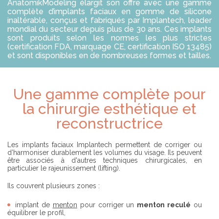
D
S
AnatomikModeling élargit son offre avec une gamme
É
O
complète d’implants faciaux en gomme de silicone
P
C
inaltérable, conçus et fabriqués par Implantech, leader
L
I
mondial du secteur depuis plus de 30 ans. Ces implants
I
É
sont produits selon les normes les plus strictes
E
T
(certification FDA, marquage CE, certification ISO 13485)
R
É
et sont disponibles en de nombreuses formes et tailles.
T
R
O
Une gamme complète pour
Body
U
V
la chirurgie esthétique et
E
R
reconstructrice
U
N
C
Les implants faciaux Implantech permettent de corriger ou
H
d’harmoniser durablement les volumes du visage. Ils peuvent
I
être associés à d'autres techniques chirurgicales, en
R
particulier le rajeunissement (lifting).
U
R
Ils couvrent plusieurs zones :
G
I
E
implant de
menton
pour corriger un
menton reculé
ou
N
équilibrer le profil,