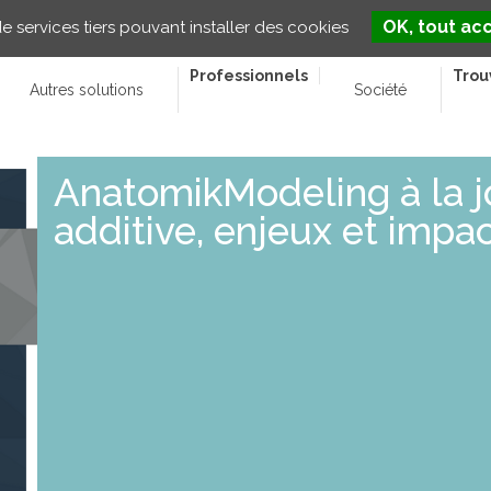
OK, tout ac
e services tiers pouvant installer des cookies
Professionnels
Trou
Autres solutions
Société
AnatomikModeling à la j
additive, enjeux et impa