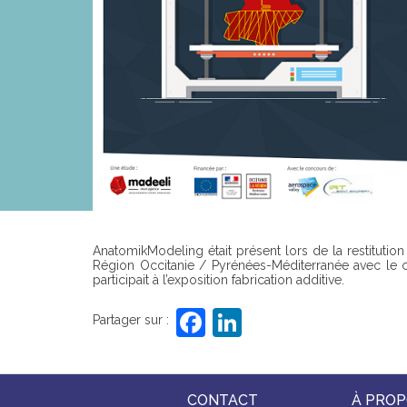
AnatomikModeling était présent lors de la restitution
Région Occitanie / Pyrénées-Méditerranée avec le co
participait à l’exposition fabrication additive.
F
Li
Partager sur :
a
n
c
k
e
e
CONTACT
À PRO