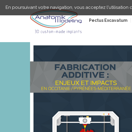
Aller
Panneau de gestion des cookies
au
En poursuivant votre navigation, vous acceptez l'utilisation d
contenu
principal
Pectus Excavatum