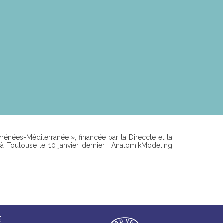
yrénées-Méditerranée », financée par la Direccte et la
 à Toulouse le 10 janvier dernier : AnatomikModeling
E