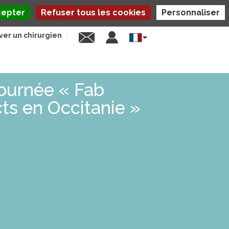
cepter
Refuser tous les cookies
Personnaliser
ver un chirurgien
Select
your
language
ournée « Fab
cts en Occitanie »