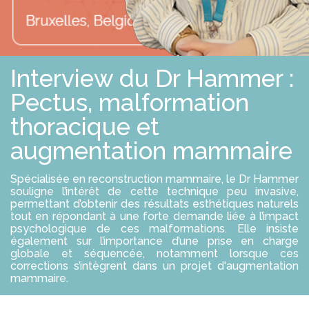
E
S
R
S
O
L
U
T
Interview du Dr Hammer :
I
O
N
Pectus, malformation
S
thoracique et
P
augmentation mammaire
R
O
F
Spécialisée en reconstruction mammaire, le Dr Hammer
E
souligne l’intérêt de cette technique peu invasive,
S
S
permettant d’obtenir des résultats esthétiques naturels
I
tout en répondant à une forte demande liée à l’impact
O
psychologique de ces malformations. Elle insiste
N
également sur l’importance d’une prise en charge
N
globale et séquencée, notamment lorsque ces
E
corrections s’intègrent dans un projet d'augmentation
L
mammaire.
S