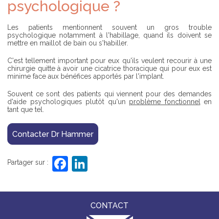
psychologique ?
Les patients mentionnent souvent un gros trouble
psychologique notamment à l'habillage, quand ils doivent se
mettre en maillot de bain ou s'habiller.
C'est tellement important pour eux qu'ils veulent recourir à une
chirurgie quitte à avoir une cicatrice thoracique qui pour eux est
minime face aux bénéfices apportés par l'implant.
Souvent ce sont des patients qui viennent pour des demandes
d'aide psychologiques plutôt qu'un
problème fonctionnel
en
tant que tel.
Contacter Dr Hammer
F
Li
Partager sur :
a
n
c
k
e
e
CONTACT