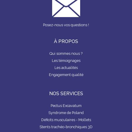
b
dI
o
n
o
Posez-nous vos questions !
k
À PROPOS
Qui sommes nous ?
Les témoignages
Les actualités
Engagement qualité
NOS SERVICES
Pectus Excavatum
Syndrome de Poland
Déficits musculaires - Mollets
Stents trachéo-bronchiques 3D