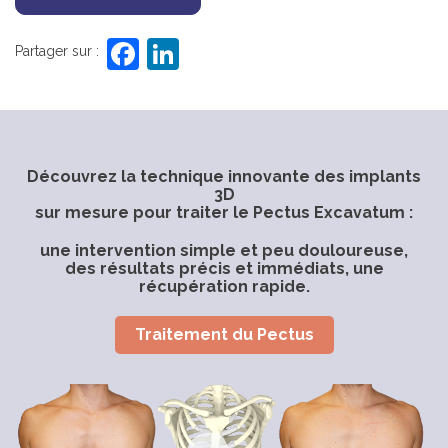
F
Li
Partager sur :
a
n
c
k
e
e
b
dI
Découvrez la technique innovante des implants
3D
o
n
sur mesure pour traiter le Pectus Excavatum :
o
une intervention simple et peu douloureuse,
k
des résultats précis et immédiats, une
récupération rapide.
Traitement du Pectus