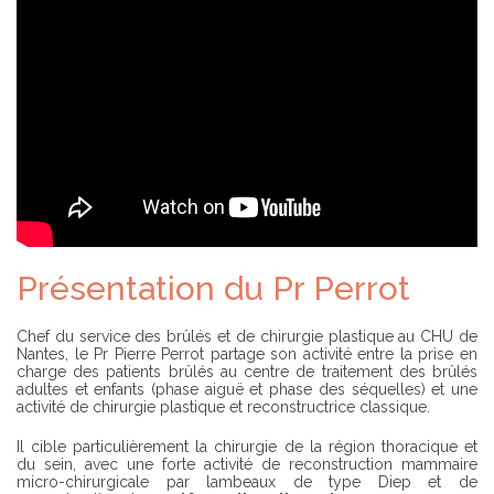
D
S
É
O
P
C
L
I
I
É
E
T
R
É
T
R
O
U
V
E
R
Présentation du Pr Perrot
U
N
C
Chef du service des brûlés et de chirurgie plastique au CHU de
H
Nantes, le Pr Pierre Perrot partage son activité entre la prise en
I
charge des patients brûlés au centre de traitement des brûlés
R
adultes et enfants (phase aiguë et phase des séquelles) et une
U
activité de chirurgie plastique et reconstructrice classique.
R
G
I
Il cible particulièrement la chirurgie de la région thoracique et
E
du sein, avec une forte activité de reconstruction mammaire
N
micro-chirurgicale par lambeaux de type Diep et de