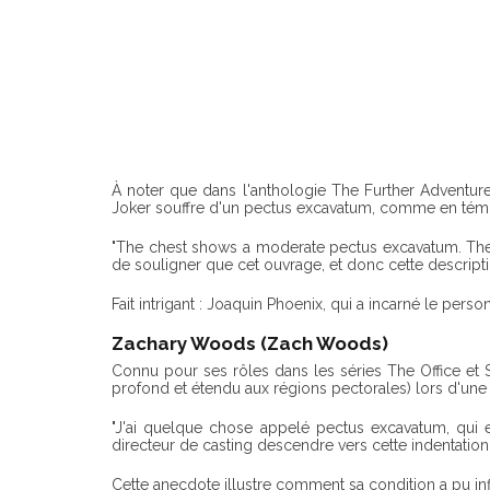
À noter que dans l'anthologie The Further Adventure
Joker souffre d'un pectus excavatum, comme en tém
"The chest shows a moderate pectus excavatum. The h
de souligner que cet ouvrage, et donc cette descripti
Fait intrigant : Joaquin Phoenix, qui a incarné le pe
Zachary Woods (Zach Woods)
Connu pour ses rôles dans les séries The Office et S
profond et étendu aux régions pectorales) lors d'une 
"J'ai quelque chose appelé pectus excavatum, qui 
directeur de casting descendre vers cette indentation 
Cette anecdote illustre comment sa condition a pu inf