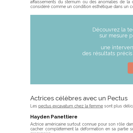
affaissements du sternum ou des anomalies de la ca
considéré comme un condition esthétique dans un con
Découvrez la te
sur mesure po
une interven
des résultats préci
Actrices célèbres avec un Pectus
Les
pectus excavatum chez la femme
sont plus délica
Hayden Panettiere
Actrice américaine surtout connue pour son rôle dan
cacher complètement la déformation en sa partie sup