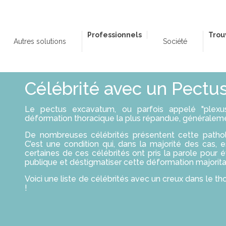
Professionnels
Trou
Autres solutions
Société
Célébrité avec un Pect
Le pectus excavatum, ou parfois appelé "plexus
déformation thoracique la plus répandue, généraleme
De nombreuses célébrités présentent cette patholo
C’est une condition qui, dans la majorité des cas, 
certaines de ces célébrités ont pris la parole pour évo
publique et déstigmatiser cette déformation majorit
Voici une liste de célébrités avec un creux dans le th
!