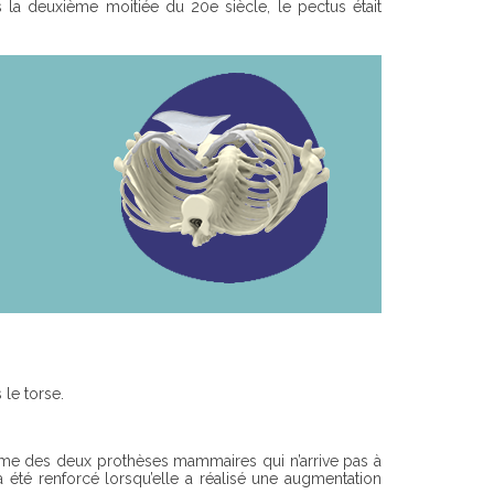
 la deuxième moitiée du 20e siècle, le pectus était
 le torse.
isme des deux prothèses mammaires qui n’arrive pas à
 été renforcé lorsqu’elle a réalisé une augmentation