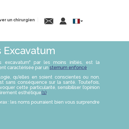
ver un chirurgien
Select
your
language
us Excavatum
 excavatum" par les moins initiés, est la
nt caractérisée par un
sternum enfoncé
.
gie, qu'elles en soient conscientes ou non.
est sans conséquence sur la santé. Toutefois,
quer cette particularité, sensibiliser l’opinion
airement esthétique
(1)
.
orax : les noms pourraient bien vous surprendre