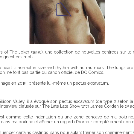
s of The Joker (1990), une collection de nouvelles centrées sur le 
oignent ces mots :
eart is normal in size and rhythm with no murmurs. The lungs are cle
on, ne font pas partie du canon officiel de DC Comics.
rsonnage en 2019, présente lui-même un pectus excavatum.
ilicon Valley, il a évoqué son pectus excavatum (de type 2 selon la c
interview diffusée sur The Late Late Show with James Corden le 1ᵉʳ a
est comme cette indentation ou une zone concave de ma poitrine. A
dans ma poitrine et afficher un regard d'horreur complètement non dissi
luencer certains castings, sans pour autant freiner son cheminement ar