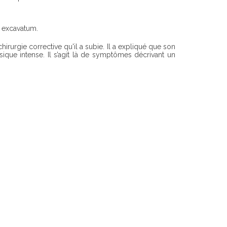
s excavatum.
irurgie corrective qu'il a subie. Il a expliqué que son
ique intense. Il s’agit là de symptômes décrivant un