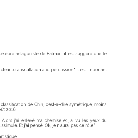
célèbre antagoniste de Batman, il est suggéré que le
ar to auscultation and percussion." Il est important
lassification de Chin, c’est-à-dire symétrique, moins
oût 2016.
lors j'ai enlevé ma chemise et j'ai vu les yeux du
mulé. Et j'ai pensé, Ok, je n'aurai pas ce rôle."
tistique.