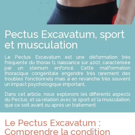
E
S
R
S
O
L
U
T
Pectus Excavatum, sport
I
O
N
et musculation
S
Le Pectus Excavatum est une déformation très
P
fréquente du thorax (1 naissance sur 400), caractérisée
R
par un sternum enfoncé. Cette malformation
O
thoracique congénitale engendre très rarement des
F
troubles fonctionnels mais a en revanche très souvent
E
S
un impact psychologique important.
S
I
Dans cet article, nous explorons les différents aspects
O
du Pectus, et sa relation avec le sport et la musculation,
N
que ce soit avant ou après un traitement.
N
E
L
Le Pectus Excavatum :
S
Comprendre la condition