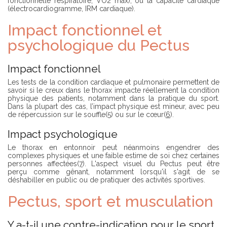
fonctionnelle respiratoire, VO2 max), ou la capacité cardiaque
(électrocardiogramme, IRM cardiaque).
Impact fonctionnel et
psychologique du Pectus
Impact fonctionnel
Les tests de la condition cardiaque et pulmonaire permettent de
savoir si le creux dans le thorax impacte réellement la condition
physique des patients, notamment dans la pratique du sport.
Dans la plupart des cas, l’impact physique est mineur, avec peu
de répercussion sur le souffle(
5
) ou sur le cœur(
6
).
Impact psychologique
Le thorax en entonnoir peut néanmoins engendrer des
complexes physiques et une faible estime de soi chez certaines
personnes affectées(
7
). L'aspect visuel du Pectus peut être
perçu comme gênant, notamment lorsqu'il s'agit de se
déshabiller en public ou de pratiquer des activités sportives.
Pectus, sport et musculation
Y a-t-il une contre-indication pour le sport