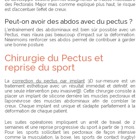
des Pectoralis Major mais comme expliqué plus haut, le risque
est d’accentuer l’effet de creux.
Peut-on avoir des abdos avec du pectus ?
L'entraînement des abdominaux est bien sûr possible avec un
Pectus, mais n’aura pas beaucoup d’impact sur la déformation.
Néanmoins renforcer ses abdos permet de contribuer à garder
une bonne posture.
Chirurgie du Pectus et
reprise du sport
La
correction du pectus par implant
3D sur-mesure est un
traitement esthétique avec un résultat immédiat et définitif, en
une seule intervention peu invasive(
8
). Cette chirurgie consiste à
placer un implant de silicone derrière les muscles pectoraux et
l’aponévrose des muscles abdominaux afin de combler le
creux. Chaque implant est unique et s’adapte parfaitement à la
déformation de chaque patient.
Les suites opératoires impliquent un arrêt de travail de 2
semaines et une reprise progressive du sport à partir de 3 mois.
Pour les sports sollicitant les pectoraux de façon intensive
comme la musculation, la boxe, les sports de contact (rugby)