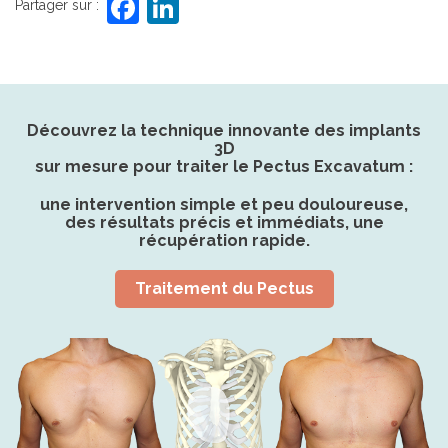
F
Li
Partager sur :
a
n
c
k
e
e
b
dI
Découvrez la technique innovante des implants
3D
o
n
sur mesure pour traiter le Pectus Excavatum :
o
une intervention simple et peu douloureuse,
k
des résultats précis et immédiats, une
récupération rapide.
Traitement du Pectus