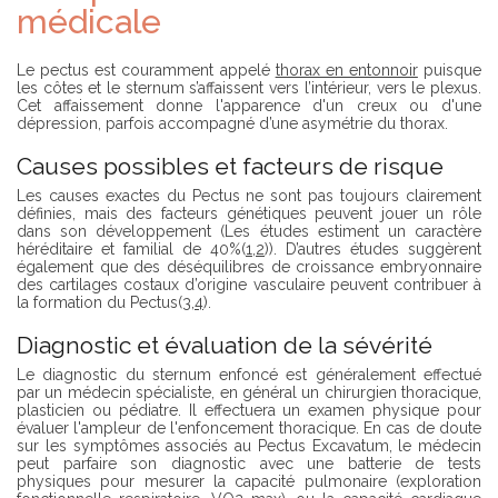
D
S
médicale
É
O
P
C
L
I
Le pectus est couramment appelé
thorax en entonnoir
puisque
I
É
les côtes et le sternum s’affaissent vers l’intérieur, vers le plexus.
E
T
Cet affaissement donne l'apparence d'un creux ou d'une
R
É
dépression, parfois accompagné d’une asymétrie du thorax.
Causes possibles et facteurs de risque
T
R
Les causes exactes du Pectus ne sont pas toujours clairement
O
définies, mais des facteurs génétiques peuvent jouer un rôle
U
dans son développement (Les études estiment un caractère
V
héréditaire et familial de 40%(
1
,
2
)). D’autres études suggèrent
E
également que des déséquilibres de croissance embryonnaire
R
des cartilages costaux d’origine vasculaire peuvent contribuer à
U
la formation du Pectus(
3
,
4
).
N
C
Diagnostic et évaluation de la sévérité
H
I
Le diagnostic du sternum enfoncé est généralement effectué
R
par un médecin spécialiste, en général un chirurgien thoracique,
U
plasticien ou pédiatre. Il effectuera un examen physique pour
R
évaluer l'ampleur de l'enfoncement thoracique. En cas de doute
G
sur les symptômes associés au Pectus Excavatum, le médecin
I
peut parfaire son diagnostic avec une batterie de tests
E
physiques pour mesurer la capacité pulmonaire (exploration
N