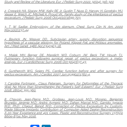
Study and Review of the Literature
, Eur J Pediatr Surg 2022; 32(04): 316-320
2. Creswick HA, Stacey MW, Kelly RE Jr, Gustin T, Nuss D, Harvey H, Goretsky MJ,
Vasser E, Welch JC, Mitchell K, Proud VK.,
Family study of the inheritance of pectus
excavatum
, J Pediatr Surg. 2006 Oct;41(10):1699-703.
3. T W Sadler,
Embryology of the sternum
, Chest Surg Clin N Am. 2000
May;10(2):237-44
4. Bavinck JN, Weaver DD.,
Subclavian artery supply disruption sequence:
hypothesis of a vascular etiology for Poland, Klippel-Feil, and Möbius anomalies.
,
Am J Med Genet. 1986 Apr;23(4):903-18.
5. Malek MH, Berger DE, Marelich WD, Coburn JW, Beck TW, Housh TJ.,
Pulmonary function following surgical repair of pectus excavatum: a meta-
analysis.
, Eur J Cardiothorac Surg. 2006 Oct;30(4):637-43.
6. Guntheroth WG, Spiers PS.,
Cardiac function before and after surgery for
pectus excavatum.
, Am J Cardiol. 2007 Jun 15;99(12):1762-4.
7. Caroline Fortmann , Claus Petersen.,
Surgery for Deformities of the Thoracic
Wall: No More than Strengthening the Patient's Self-Esteem?
, Eur J Pediatr Surg
2018; 28(04): 355-360.
8. Chavoin, Jean-Pierre M.D.; Grolleau, Jean-Louis M.D.; Moreno, Benjamin;
Brunello, Jérémie M.D.; André, Aymeric M.D.; Dahan, Marcel M.D.; Garrido, Ignacio
M.D., Ph.D.; Chaput, Benoit M.D.,
Correction of Pectus Excavatum by Custom-
Made Silicone Implants: Contribution of Computer-Aided Design Reconstruction.
A 20-Year Experience and 401 Cases.
, Plastic and Reconstructive Surgery 137(5):p
860e-871e, May 2016.