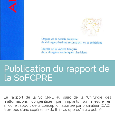
E
S
R
S
O
L
U
T
I
O
N
S
P
R
O
F
Publication du rapport de
E
S
la SoFCPRE
S
I
O
N
N
E
Le rapport de la SoFCPRE au sujet de la "Chirurgie des
L
malformations congénitales par implants sur mesure en
S
silicone : apport de la conception assistée par ordinateur (CAO),
à propos d’une expérience de 611 cas opérés" a été publié.