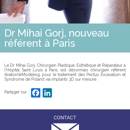
E
S
R
S
O
L
U
T
Dr Mihai Gorj, nouveau
I
O
N
référent à Paris
S
P
R
Le Dr Mihai Gorj, Chirurgien Plastique, Esthétique et Réparateur à
O
l'Hôpital Saint Louis à Paris, est désormais chirurgien référent
F
AnatomikModeling, pour le traitement des Pectus Excavatum et
E
Syndrome de Poland via implants 3D sur mesure.
S
S
F
Li
I
Partager sur :
O
a
n
N
N
c
k
E
L
e
e
CONTACT
S
b
dI