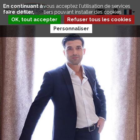
Aller
Panneau de gestion des cookies
En continuant à
vous acceptez l'utilisation de services
au
Select
faire défiler,
tiers pouvant installer des cookies
contenu
your
principal
OK, tout accepter
Refuser tous les cookies
langua
Personnaliser
D
P
É
E
P
C
L
T
I
U
E
S
R
E
X
C
A
V
A
T
U
M
D
A
É
U
P
T
L
R
I
E