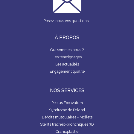
D
S
o
n
É
O
P
C
o
L
I
I
É
Posez-nous vos questions !
k
E
T
R
É
À PROPOS
T
R
Qui sommes nous ?
O
Les témoignages
U
V
Les actualités
E
Engagement qualité
R
U
N
C
NOS SERVICES
H
I
R
Pectus Excavatum
U
Syndrome de Poland
R
G
Déficits musculaires - Mollets
I
Stents trachéo-bronchiques 3D
E
N
Cranioplastie