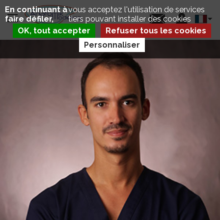
Aller
Panneau de gestion des cookies
En continuant à
vous acceptez l'utilisation de services
au
Select
faire défiler,
tiers pouvant installer des cookies
contenu
your
principal
OK, tout accepter
Refuser tous les cookies
langua
Personnaliser
D
P
É
E
P
C
L
T
I
U
E
S
R
E
X
C
A
V
A
T
U
M
D
A
É
U
P
T
L
R
I
E