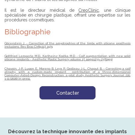
Il est le directeur médical de
CreoClinic
, une clinique
spécialisée en chirurgie plastique, offrant une expertise sur les
procédures cosmétiques.
Bibliographie
Glicenstein J. - Correction of the amyotrophies of the limbs with silicone prosthesis
inclusions. Rev Bras Cir69:117, 1979
Gottfried Lemperle M.D., Karlheinz Kostka M.D. - Calf augmentation with new solid
silicone implants - Aesthetic Plastic Surgery volume 17, pages233–237(1993)
Chavoin, J-P., Lupon E., Moreno B. Leyx P., Grolleau J-L., Chaput B. - Correcting a calf
atrophy with a custom-made implant : contribution of a three-dimensional
Computer-Aided-Design Reconstruction: a pilot study Aesthetic Surgery Journal 220,
1-11 (2020) in press.
Contacter
Découvrez la technique innovante des implants