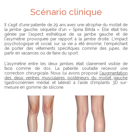
D
S
É
O
Scénario clinique
P
C
L
I
I
É
E
T
Il s'agit d'une patiente de 29 ans avec une atrophie du mollet de
R
É
la jambe gauche, séquelle d'un « Spina Bifida ». Elle était très
gênée par l'aspect esthétique de sa jambe gauche et de
l'asymétrie provoquée par rapport à la jambe droite. L'impact
T
psychologique et social sur sa vie a été énorme, l'empêchant
R
de porter des vêtements spécifiques comme des jupes, de
O
partir en vacances ou de faire du sport.
U
V
L'asymétrie entre les deux jambes était clairement visible de
E
face comme de dos. La patiente souhaite recevoir une
R
correction chirurgicale. Nous lui avons proposé
l'augmentation
U
des deux ventres musculaires postérieurs du mollet gauche
N
(gastrocnémien médial et latéral) à l'aide d'implants 3D sur-
C
mesure en gomme de silicone.
H
I
R
U
R
G
I
E
N