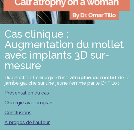
E
S
R
S
O
L
U
T
Cas clinique :
I
O
N
Augmentation du mollet
S
avec implants 3D sur-
P
mesure
R
O
F
Diagnostic et chirurgie d'une
atrophie du mollet
de la
E
jambe gauche sur une jeune femme par le Dr Tillo :
S
S
I
Présentation du cas
O
N
Chirurgie avec implant
N
E
Conclusions
L
S
À propos de l'auteur