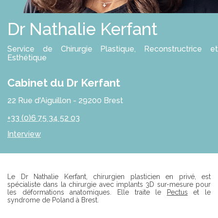
E
S
R
S
O
Dr Nathalie Kerfant
L
U
T
Service de Chirurgie Plastique, Reconstructrice et
I
Esthétique
O
N
S
Cabinet du Dr Kerfant
P
22 Rue d'Aiguillon - 29200 Brest
R
O
+33 (0)6 75 34 52 03
F
E
Interview
S
S
I
O
N
N
Introduction
Le Dr Nathalie Kerfant, chirurgien plasticien en privé, est
E
spécialiste dans la chirurgie avec implants 3D sur-mesure pour
L
les déformations anatomiques. Elle traite le
Pectus
et le
S
syndrome de Poland à Brest.