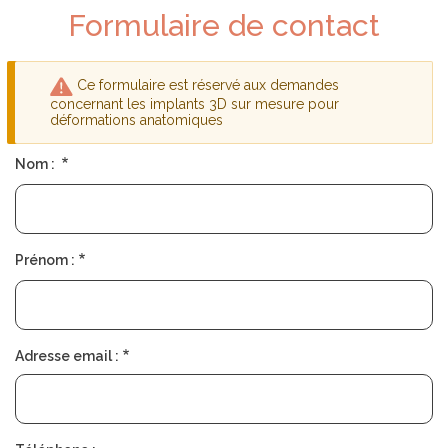
D
S
Formulaire de contact
É
O
P
C
L
I
I
É
E
T
Ce formulaire est réservé aux demandes
R
É
Message
concernant les implants 3D sur mesure pour
déformations anatomiques
d'avertissement
T
R
Nom :
O
U
V
E
R
U
Prénom :
N
C
H
I
R
U
Adresse email :
R
G
I
E
N