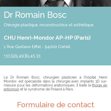
E
S
R
S
O
Dr Romain Bosc
L
U
T
Chirurgie plastique, reconstructrice et esthétique
I
O
N
CHU Henri-Mondor AP-HP (Paris)
S
1 Rue Gustave Eiffel - 94000 Créteil
P
R
+33 (0)1 49 81 45 33
O
F
E
S
S
I
Introduction
Le Dr Romain Bosc, chirurgien plasticien à l’hôpital Henri
O
Mondor, est spécialiste dans la chirurgie avec implants 3D sur-
N
mesure pour les déformations anatomiques. Il traite le
thorax en
N
entonnoir
et le syndrome de Poland à Paris.
E
L
S
Formulaire de contact