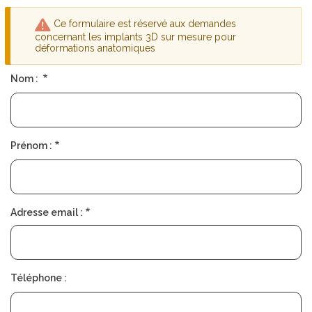
D
S
É
O
Ce formulaire est réservé aux demandes
P
C
Message
L
I
concernant les implants 3D sur mesure pour
I
É
déformations anatomiques
d'avertissement
E
T
R
É
Nom :
T
R
O
U
Prénom :
V
E
R
U
N
C
Adresse email :
H
I
R
U
R
G
Téléphone :
I
E
N