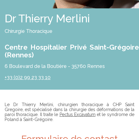
E
S
R
S
O
Dr Thierry Merlini
L
U
T
Chirurgie Thoracique
I
O
N
Centre Hospitalier Privé Saint-Grégoire
S
(Rennes)
P
6 Boulevard de la Boutière - 35760 Rennes
R
O
F
+33 (0)2 99 23 33 10
E
S
S
I
O
Introduction
Le Dr Thierry Merlini, chirurgien thoracique à CHP Saint
N
Gregoire, est spécialisé dans la chirurgie des déformations de la
N
paroi thoracique. Il traite le
Pectus Excavatum
et le syndrome de
E
Poland à Saint-Grégoire.
L
S
Formulaire de contact