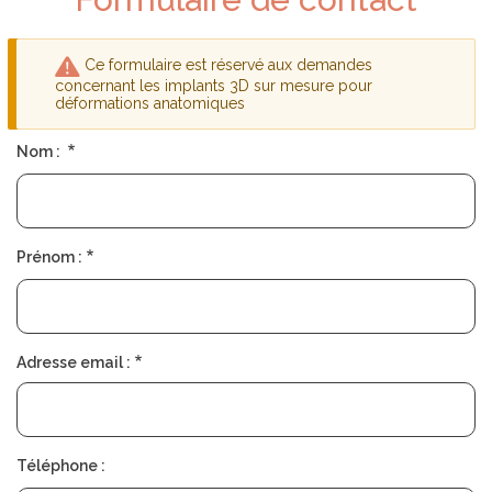
D
S
É
O
P
C
L
I
Ce formulaire est réservé aux demandes
I
É
Message
concernant les implants 3D sur mesure pour
E
T
déformations anatomiques
R
É
d'avertissement
Nom :
T
R
O
U
V
E
Prénom :
R
U
N
C
H
I
Adresse email :
R
U
R
G
I
E
Téléphone :
N