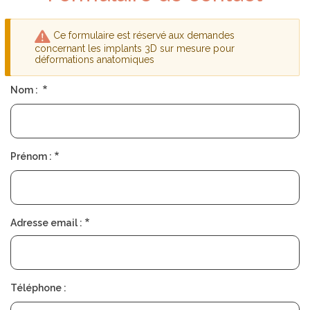
D
S
É
O
P
C
Ce formulaire est réservé aux demandes
L
I
I
É
Message
concernant les implants 3D sur mesure pour
E
T
déformations anatomiques
d'avertissement
R
É
Nom :
T
R
O
U
V
Prénom :
E
R
U
N
C
H
Adresse email :
I
R
U
R
G
I
Téléphone :
E
N