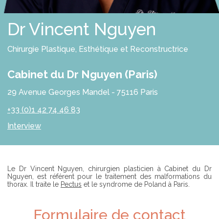
E
S
R
S
O
Dr Vincent Nguyen
L
U
T
Chirurgie Plastique, Esthétique et Reconstructrice
I
O
N
Cabinet du Dr Nguyen (Paris)
S
29 Avenue Georges Mandel - 75116 Paris
P
R
+33 (0)1 42 74 46 83
O
F
Interview
E
S
S
I
O
N
Introduction
Le Dr Vincent Nguyen, chirurgien plasticien à Cabinet du Dr
N
Nguyen, est référent pour le traitement des malformations du
E
thorax. Il traite le
Pectus
et le syndrome de Poland à Paris.
L
S
Formulaire de contact