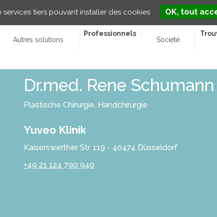
OK, tout acc
e services tiers pouvant installer des cookies
Professionnels
Trou
Autres solutions
Société
Dr.med. Rene Schumann
Plastische Chirurgie, Handchirurgie
Yuveo Klinik
Kaiserswerther Str. 119 - 40474 Düsseldorf
+49 21 124 790 940