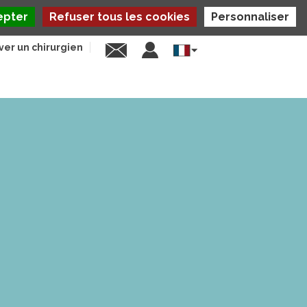
epter
Refuser tous les cookies
Personnaliser
ver un chirurgien
Select
your
language