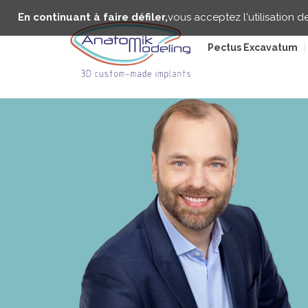
Aller
Panneau de gestion des cookies
au
En continuant à faire défiler,
vous acceptez l'utilisation d
contenu
principal
Pectus Excavatum