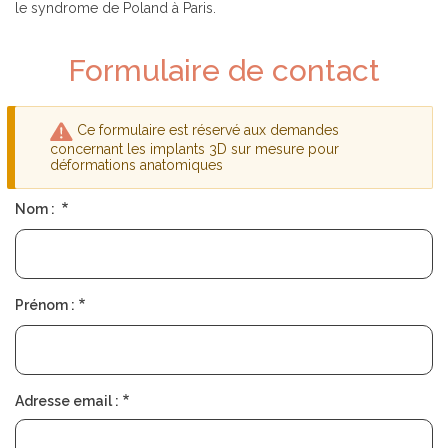
D
S
le syndrome de Poland à Paris.
É
O
P
C
L
I
Formulaire de contact
I
É
E
T
R
É
Ce formulaire est réservé aux demandes
T
Message
concernant les implants 3D sur mesure pour
R
déformations anatomiques
d'avertissement
O
U
Nom :
V
E
R
U
N
C
Prénom :
H
I
R
U
R
G
Adresse email :
I
E
N