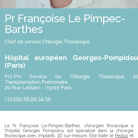
E
S
R
S
O
Pr Françoise Le Pimpec-
L
U
Barthes
T
I
O
N
Chef de service Chirurgie Thoracique
S
Hôpital européen Georges-Pompidou
P
(Paris)
R
O
F
PU-PH Service de Chirurgie Thoracique et
E
Transplantation Pulmonaire
S
20 Rue Leblanc - 75015 Paris
S
I
+33 (0)1 56 09 34 59
O
N
N
E
L
S
Introduction
Le Pr Françoise Le-Pimpec-Barthes, chirurgien thoracique à
l’hôpital Georges Pompidou, est spécialisé dans la chirurgie
thoracique avec implants 3D sur-mesure. Elle traite le
Pectus
et