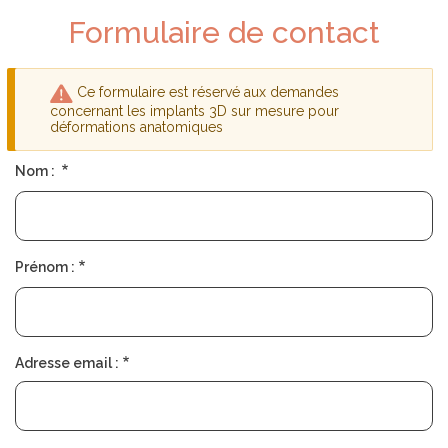
D
S
É
O
Formulaire de contact
P
C
L
I
I
É
E
T
Ce formulaire est réservé aux demandes
R
É
Message
concernant les implants 3D sur mesure pour
déformations anatomiques
d'avertissement
T
R
Nom :
O
U
V
E
R
U
Prénom :
N
C
H
I
R
U
Adresse email :
R
G
I
E
N