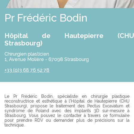
E
S
R
S
O
Pr Frédéric Bodin
L
U
T
I
Hôpital de Hautepierre (CHU
O
N
Strasbourg)
S
Chirurgien plasticien
P
1, Avenue Molière - 67098 Strasbourg
R
O
+33 (0)3 68 76 52 78
F
E
S
S
I
Introduction
Le Pr Frédéric Bodin, spécialiste en chirurgie plastique
O
reconstructrice et esthétique à l'Hôpital de Hautepierre (CHU
N
Strasbourg), propose le traitement des Pectus Excavatum et
N
syndrome de Poland avec des implants 3D sur-mesure à
E
Strasbourg. Vous pouvez le contacter à travers ce formulaire
L
pour prendre RDV ou demander plus de précisions sur la
S
technique.