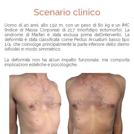
Z
I
Scenario clinico
E
N
D
A
Uomo di 40 anni, alto 1,92 m, con un peso di 80 kg e un IMC
(Indice di Massa Corporea) di 21,7 (morfotipo ectomorfo). La
sindrome di Marfan è stata esclusa prima dell’intervento. La
T
deformità è stata classificata come Pectus Arcuatum basso tipo
R
1/4, che coinvolge principalmente la parte inferiore dello sterno
O
(xifoide) in modo simmetrico.
V
A
La deformità non ha alcun impatto funzionale, ma comporta
R
implicazioni estetiche e psicologiche.
E
U
N
C
H
I
R
U
R
G
O