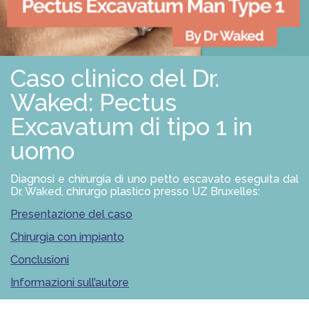
S
O
L
U
Z
I
Caso clinico del Dr.
O
N
I
Waked: Pectus
Excavatum di tipo 1 in
P
R
uomo
O
F
E
Diagnosi e chirurgia di uno petto escavato eseguita dal
S
Dr. Waked, chirurgo plastico presso UZ Bruxelles:
S
I
O
Presentazione del caso
N
I
Chirurgia con impianto
S
T
Conclusioni
I
Informazioni sull’autore
A