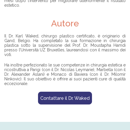
mesi dopo l’intervento per migliorare ulteriormente il risultato
estetico.
Autore
Il Dr. Karl Waked, chirurgo plastico certificato, è originario di
Gand, Belgio. Ha completato la sua formazione in chirurgia
plastica sotto la supervisione del Prof. Dr. Moustapha Hamdi
presso l’Università UZ Bruxelles, laureandosi con il massimo dei
voti.
Ha inoltre perfezionato le sue competenze in chirurgia estetica e
ricostruttiva a Parigi (con il Dr. Nicolas Leymarie), Marbella (con il
Dr. Alexander Aslani) e Monaco di Baviera (con il Dr. Milomir
Ninkovic). Il suo obiettivo è offrire ai suoi pazienti cure di qualità
eccezionale.
Contattare il Dr. Waked