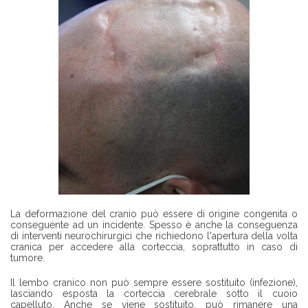
Z
I
E
N
D
A
T
R
O
V
A
R
E
U
N
C
H
I
La deformazione del cranio può essere di origine congenita o
R
conseguente ad un incidente. Spesso è anche la conseguenza
U
di interventi neurochirurgici che richiedono l'apertura della volta
R
cranica per accedere alla corteccia, soprattutto in caso di
G
tumore.
O
Il lembo cranico non può sempre essere sostituito (infezione),
lasciando esposta la corteccia cerebrale sotto il cuoio
capelluto. Anche se viene sostituito, può rimanere una