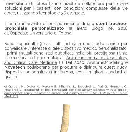
universitario di Tolosa hanno iniziato a collaborare per trovare
soluzioni per i pazienti con condizioni complesse delle vie
aeree, utilizzando tecnologie 3D avanzate.
Il primo intervento di posizionamento di uno
stent tracheo-
bronchiale personalizzato
ha avuto luogo nel 2016
all'Ospedale Universitario di Tolosa.
Sono seguiti altri 9 casi, tutti inclusi in uno studio clinico per
convalidare l'interesse di tale dispositivo medico personalizzato.
I primi risultati sono stati pubblicati nella più prestigiosa rivista
internazionale di pneumologia, l'
American Journal of Respiratory
and Critical Care Medicine
(1). Dal 2020, AnatomikModeling e
Novatech
collaborano per produrre e distribuire questi nuovi
dispositivi personalizzati in Europa, con i migliori standard di
qualità.
(1)
Guibert N., Didier A., Moreno B., Mhanna L., Brouchet L., Plat G., Hermant C.,
Mazieres J. Treatment of post transplant complex airway stenosis with a three-
dimensional, computer-assisted customized airway stent. – Am. J. Respir. Crit. Care
Med. 2017