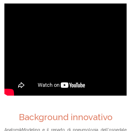
Z
I
E
N
D
A
T
R
O
V
A
R
E
U
N
C
H
I
R
U
R
G
O
Background innovativo
AnatomikModeling e il reparto di pneumologia dell'ospedale