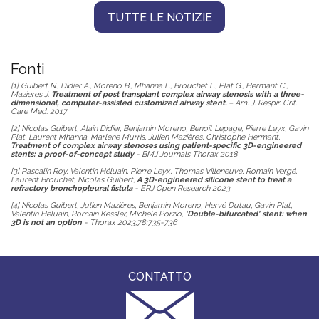
TUTTE LE NOTIZIE
Fonti
[1] Guibert N., Didier A., Moreno B., Mhanna L., Brouchet L., Plat G., Hermant C.,
Mazieres J.
Treatment of post transplant complex airway stenosis with a three-
dimensional, computer-assisted customized airway stent.
– Am. J. Respir. Crit.
Care Med. 2017
[2] Nicolas Guibert, Alain Didier, Benjamin Moreno, Benoit Lepage, Pierre Leyx, Gavin
Plat, Laurent Mhanna, Marlene Murris, Julien Mazières, Christophe Hermant,
Treatment of complex airway stenoses using patient-specific 3D-engineered
stents: a proof-of-concept study
- BMJ Journals Thorax 2018
[3] Pascalin Roy, Valentin Héluain, Pierre Leyx, Thomas Villeneuve, Romain Vergé,
Laurent Brouchet, Nicolas Guibert,
A 3D-engineered silicone stent to treat a
refractory bronchopleural fistula
- ERJ Open Research 2023
[4] Nicolas Guibert, Julien Mazières, Benjamin Moreno, Hervé Dutau, Gavin Plat,
Valentin Héluain, Romain Kessler, Michele Porzio,
‘Double-bifurcated’ stent: when
3D is not an option
- Thorax 2023;78:735-736
CONTATTO