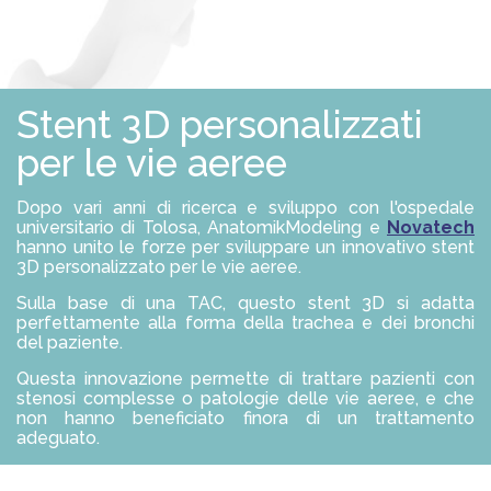
S
O
L
U
Z
I
Stent 3D personalizzati
O
N
I
per le vie aeree
P
Dopo vari anni di ricerca e sviluppo con l'ospedale
R
universitario di Tolosa, AnatomikModeling e
Novatech
O
hanno unito le forze per sviluppare un innovativo stent
F
3D personalizzato per le vie aeree.
E
S
Sulla base di una TAC, questo stent 3D si adatta
S
I
perfettamente alla forma della trachea e dei bronchi
O
del paziente.
N
I
Questa innovazione permette di trattare pazienti con
S
stenosi complesse o patologie delle vie aeree, e che
T
non hanno beneficiato finora di un trattamento
I
adeguato.
Body
A