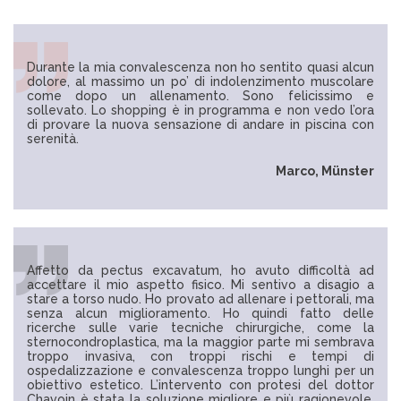
Durante la mia convalescenza non ho sentito quasi alcun
dolore, al massimo un po’ di indolenzimento muscolare
come dopo un allenamento. Sono felicissimo e
sollevato. Lo shopping è in programma e non vedo l’ora
di provare la nuova sensazione di andare in piscina con
serenità.
Marco, Münster
Affetto da pectus excavatum, ho avuto difficoltà ad
accettare il mio aspetto fisico. Mi sentivo a disagio a
stare a torso nudo. Ho provato ad allenare i pettorali, ma
senza alcun miglioramento. Ho quindi fatto delle
ricerche sulle varie tecniche chirurgiche, come la
sternocondroplastica, ma la maggior parte mi sembrava
troppo invasiva, con troppi rischi e tempi di
ospedalizzazione e convalescenza troppo lunghi per un
obiettivo estetico. L’intervento con protesi del dottor
Chavoin è stata la soluzione migliore e più ragionevole.