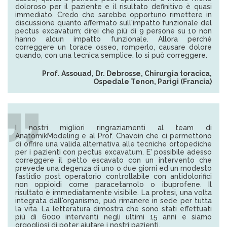
doloroso per il paziente e il risultato definitivo è quasi
immediato. Credo che sarebbe opportuno rimettere in
discussione quanto affermato sull'impatto funzionale del
pectus excavatum; direi che più di 9 persone su 10 non
hanno alcun impatto funzionale. Allora perché
correggere un torace osseo, romperlo, causare dolore
quando, con una tecnica semplice, lo si può correggere.
Prof. Assouad, Dr. Debrosse, Chirurgia toracica,
Ospedale Tenon, Parigi (Francia)
I nostri migliori ringraziamenti al team di
AnatomikModeling e al Prof. Chavoin che ci permettono
di offrire una valida alternativa alle tecniche ortopediche
per i pazienti con pectus excavatum. E' possibile adesso
correggere il petto escavato con un intervento che
prevede una degenza di uno o due giorni ed un modesto
fastidio post operatorio controllabile con antidolorifici
non oppioidi come paracetamolo o ibuprofene. Il
risultato è immediatamente visibile. La protesi, una volta
integrata dall'organismo, può rimanere in sede per tutta
la vita. La letteratura dimostra che sono stati effettuati
più di 6000 interventi negli ultimi 15 anni e siamo
orgogliosi di poter aiutare i nostri pazienti.