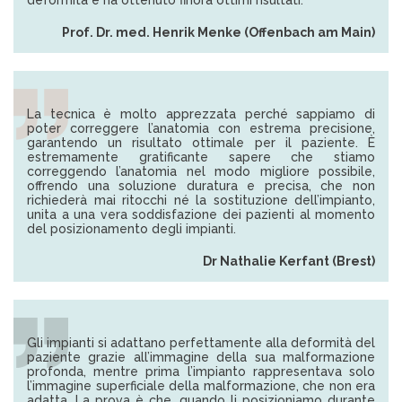
deformità e ha ottenuto finora ottimi risultati.
Prof. Dr. med. Henrik Menke (Offenbach am Main)
La tecnica è molto apprezzata perché sappiamo di
poter correggere l’anatomia con estrema precisione,
garantendo un risultato ottimale per il paziente. È
estremamente gratificante sapere che stiamo
correggendo l’anatomia nel modo migliore possibile,
offrendo una soluzione duratura e precisa, che non
richiederà mai ritocchi né la sostituzione dell’impianto,
unita a una vera soddisfazione dei pazienti al momento
del posizionamento degli impianti.
Dr Nathalie Kerfant (Brest)
Gli impianti si adattano perfettamente alla deformità del
paziente grazie all’immagine della sua malformazione
profonda, mentre prima l’impianto rappresentava solo
l’immagine superficiale della malformazione, che non era
adatta. La prova è che, quando li posizioniamo durante