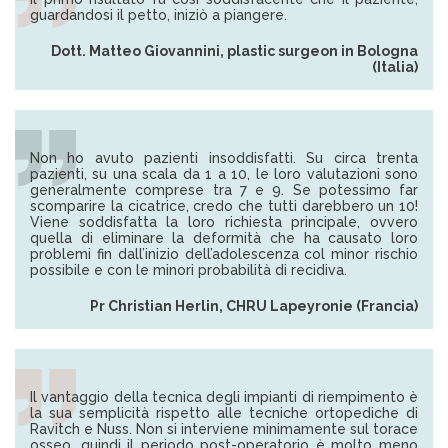
guardandosi il petto, iniziò a piangere.
Dott. Matteo Giovannini, plastic surgeon in Bologna
(Italia)
Non ho avuto pazienti insoddisfatti. Su circa trenta
pazienti, su una scala da 1 a 10, le loro valutazioni sono
generalmente comprese tra 7 e 9. Se potessimo far
scomparire la cicatrice, credo che tutti darebbero un 10!
Viene soddisfatta la loro richiesta principale, ovvero
quella di eliminare la deformità che ha causato loro
problemi fin dall’inizio dell’adolescenza col minor rischio
possibile e con le minori probabilità di recidiva.
Pr Christian Herlin, CHRU Lapeyronie (Francia)
Il vantaggio della tecnica degli impianti di riempimento è
la sua semplicità rispetto alle tecniche ortopediche di
Ravitch e Nuss. Non si interviene minimamente sul torace
osseo, quindi il periodo post-operatorio è molto meno