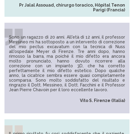
Pr Jalal Assouad, chirurgo toracico, Hôpital Tenon
Parigi (Francia)
Sono un ragazzo di 20 anni. All'età di 12 anni, il professor
Messineo mi ha sottoposto a un intervento di correzione
del mio pectus excavatum con la tecnica di Nuss
all'ospedale Meyer di Firenze. Tre anni dopo, hanno
rimosso la barra, ma poiché il mio difetto era ancora
molto pronunciato, hanno dovuto ricorrere alla
correzione con un impianto 3D, che ha corretto
perfettamente il mio difetto estetico. Dopo qualche
anno, la cicatrice sembra essere quasi completamente
scomparsa. Sono molto soddisfatto del risultato e
ringrazio il Dott. Messineo, il Dott. Facchini e il Professor
Jean Pierre Chavoin per il loro eccellente lavoro.
Vito S. Firenze (Italia)
Il primo risultato fu così soddisfacente che il paziente,