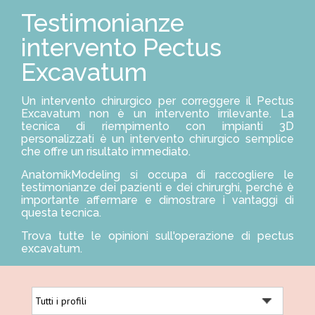
S
Testimonianze
O
L
U
intervento Pectus
Z
I
Excavatum
O
N
I
Un intervento chirurgico per correggere il Pectus
Excavatum non è un intervento irrilevante. La
tecnica di riempimento con impianti 3D
P
R
personalizzati è un intervento chirurgico semplice
O
che offre un risultato immediato.
F
E
AnatomikModeling si occupa di raccogliere le
S
testimonianze dei pazienti e dei chirurghi, perché è
S
importante affermare e dimostrare i vantaggi di
I
questa tecnica.
O
N
Trova tutte le opinioni sull'operazione di pectus
I
excavatum.
S
T
I
A