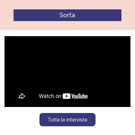
Z
I
E
N
D
A
T
R
O
V
A
R
E
U
N
C
H
I
R
U
R
G
O
Tutte le interviste