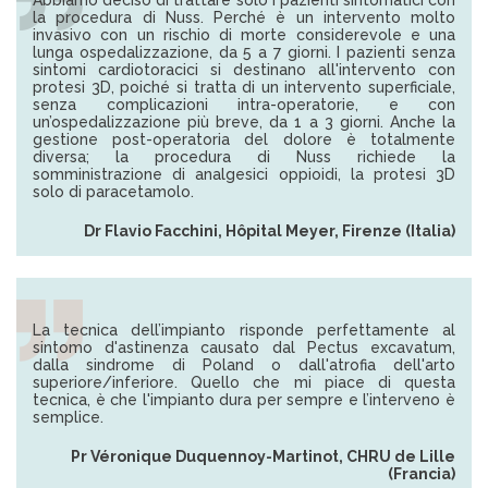
Abbiamo deciso di trattare solo i pazienti sintomatici con
la procedura di Nuss. Perché è un intervento molto
invasivo con un rischio di morte considerevole e una
lunga ospedalizzazione, da 5 a 7 giorni. I pazienti senza
sintomi cardiotoracici si destinano all'intervento con
protesi 3D, poiché si tratta di un intervento superficiale,
senza complicazioni intra-operatorie, e con
un’ospedalizzazione più breve, da 1 a 3 giorni. Anche la
gestione post-operatoria del dolore è totalmente
diversa; la procedura di Nuss richiede la
somministrazione di analgesici oppioidi, la protesi 3D
solo di paracetamolo.
Dr Flavio Facchini, Hôpital Meyer, Firenze (Italia)
La tecnica dell’impianto risponde perfettamente al
sintomo d'astinenza causato dal Pectus excavatum,
dalla sindrome di Poland o dall'atrofia dell'arto
superiore/inferiore. Quello che mi piace di questa
tecnica, è che l'impianto dura per sempre e l’interveno è
semplice.
Pr Véronique Duquennoy-Martinot, CHRU de Lille
(Francia)