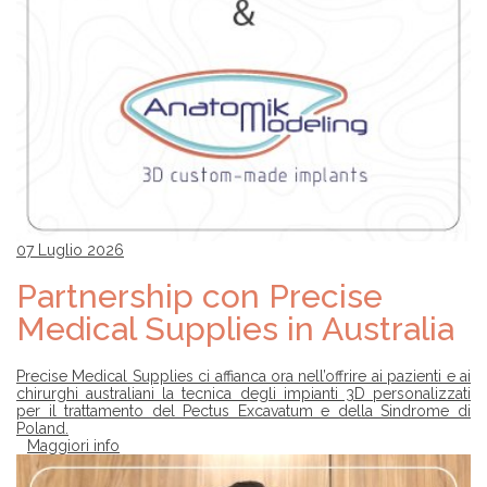
Z
I
E
N
D
A
T
R
O
V
A
R
E
07 Luglio 2026
U
N
Partnership con Precise
C
H
Medical Supplies in Australia
I
R
U
Precise Medical Supplies ci affianca ora nell’offrire ai pazienti e ai
R
chirurghi australiani la tecnica degli impianti 3D personalizzati
G
per il trattamento del Pectus Excavatum e della Sindrome di
O
Poland.
Maggiori info