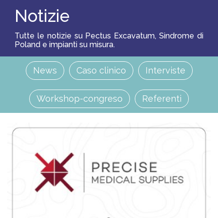
S
Notizie
O
L
U
Z
Tutte le notizie su Pectus Excavatum, Sindrome di
I
Poland e impianti su misura.
O
N
I
News
Caso clinico
Interviste
P
R
Workshop-congreso
Referenti
O
F
E
S
S
I
O
N
I
S
T
I
A