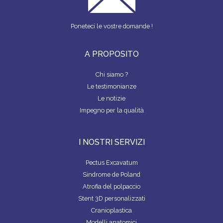
o
n
Z
I
o
E
N
Poneteci le vostre domande !
k
D
A
A PROPOSITO
T
R
Chi siamo ?
O
Le testimonianze
V
A
Le notizie
R
Impegno per la qualità
E
U
N
C
I NOSTRI SERVIZI
H
I
R
Pectus Excavatum
U
Sindrome de Poland
R
G
Atrofia del polpaccio
O
Stent 3D personalizzati
Cranioplastica
Modelli anatomici