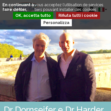
Salta
Pannello di gestione dei cookie
En continuant à
vous acceptez l'utilisation de services
al
Select
faire défiler,
tiers pouvant installer des cookies
contenuto
your
principale
OK, accetta tutto
Rifiuta tutti i cookie
langua
Personalizza
P
E
C
T
U
S
E
X
C
A
V
A
T
U
M
A
L
T
R
Dr Dornseifer e Dr Harder,
E