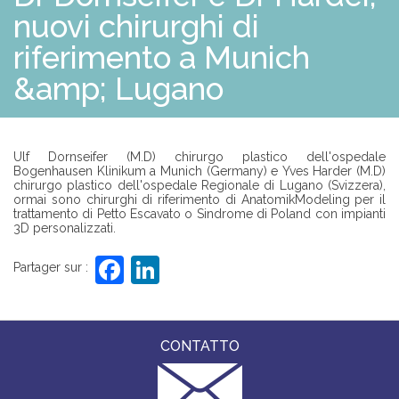
S
nuovi chirurghi di
O
L
riferimento a Munich
U
Z
I
&amp; Lugano
O
N
I
Ulf Dornseifer (M.D) chirurgo plastico dell'ospedale
P
Bogenhausen Klinikum a Munich (Germany) e Yves Harder (M.D)
R
chirurgo plastico dell'ospedale Regionale di Lugano (Svizzera),
O
ormai sono chirurghi di riferimento di AnatomikModeling per il
F
trattamento di Petto Escavato o Sindrome di Poland con impianti
E
3D personalizzati.
S
S
F
Li
I
Partager sur :
O
a
n
N
I
c
k
S
T
e
e
CONTATTO
I
b
dI
A