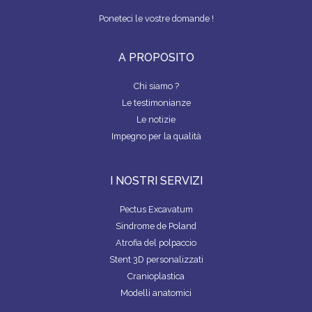
Z
o
I
Poneteci le vostre domande !
E
k
N
D
A PROPOSITO
A
Chi siamo ?
T
R
Le testimonianze
O
Le notizie
V
A
Impegno per la qualità
R
E
U
N
I NOSTRI SERVIZI
C
H
Pectus Excavatum
I
R
Sindrome de Poland
U
Atrofia del polpaccio
R
G
Stent 3D personalizzati
O
Cranioplastica
Modelli anatomici