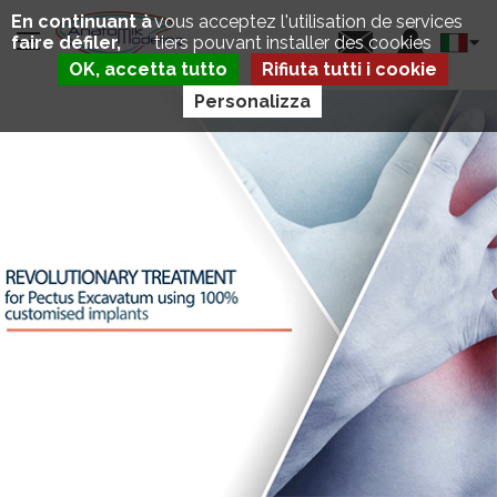
Salta
Pannello di gestione dei cookie
En continuant à
vous acceptez l'utilisation de services
al
Select
faire défiler,
tiers pouvant installer des cookies
contenuto
your
principale
OK, accetta tutto
Rifiuta tutti i cookie
langua
Personalizza
P
E
C
T
U
S
E
X
C
A
V
A
T
U
M
A
L
T
R
E