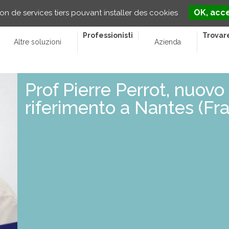
OK, acce
ion de services tiers pouvant installer des cookies
Professionisti
Trovar
Altre soluzioni
Azienda
Prof Pierre Perrot, nuovo
riferimento a Nantes (Fr