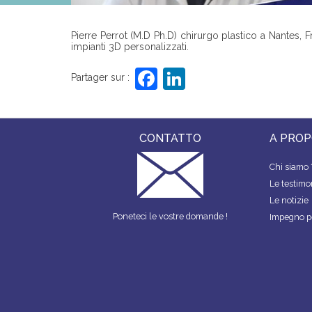
Pierre Perrot (M.D Ph.D) chirurgo plastico a Nantes,
impianti 3D personalizzati.
F
Li
Partager sur :
a
n
c
k
e
e
CONTATTO
A PROP
b
dI
Chi siamo 
o
n
Le testim
Le notizie
o
Poneteci le vostre domande !
Impegno pe
k