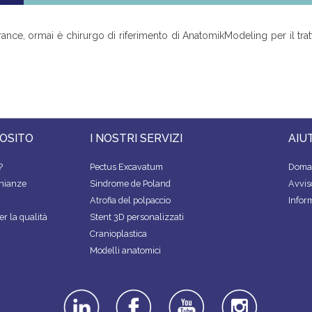
 France, ormai è chirurgo di riferimento di AnatomikModeling per il t
OSITO
I NOSTRI SERVIZI
AIU
?
Pectus Excavatum
Doman
onianze
Sindrome de Poland
Avvis
Atrofia del polpaccio
Infor
r la qualità
Stent 3D personalizzati
Cranioplastica
Modelli anatomici
linkedin
facebook
youtube
instagra
m