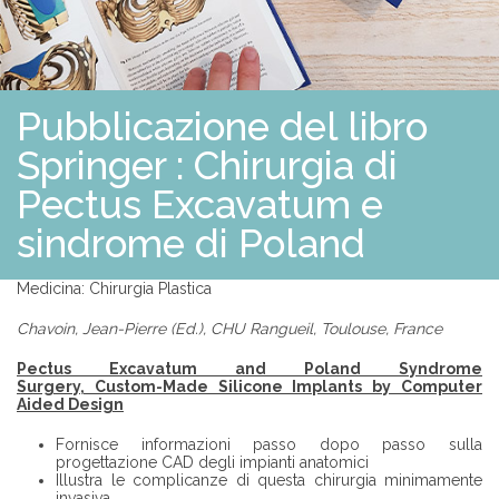
S
O
L
U
Z
I
Pubblicazione del libro
O
N
I
Springer : Chirurgia di
Pectus Excavatum e
P
R
sindrome di Poland
O
F
E
Medicina: Chirurgia Plastica
S
S
I
Chavoin, Jean-Pierre (Ed.), CHU Rangueil, Toulouse, France
O
N
Pectus Excavatum and Poland Syndrome
I
Surgery, Custom-Made Silicone Implants by Computer
S
Aided Design
T
I
Fornisce informazioni passo dopo passo sulla
progettazione CAD degli impianti anatomici
Illustra le complicanze di questa chirurgia minimamente
A
invasiva