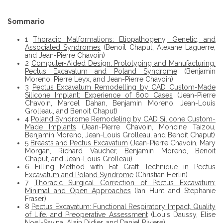
Sommario
1
Thoracic Malformations: Etiopathogeny, Genetic, and
Associated Syndromes
(Benoit Chaput, Alexane Laguerre,
and Jean-Pierre Chavoin)
2
Computer-Aided Design: Prototyping and Manufacturing:
Pectus Excavatum and Poland Syndrome
(Benjamin
Moreno, Pierre Leyx, and Jean-Pierre Chavoin)
3
Pectus Excavatum Remodelling by CAD Custom-Made
Silicone Implant: Experience of 600 Cases
(Jean-Pierre
Chavoin, Marcel Dahan, Benjamin Moreno, Jean-Louis
Grolleau, and Benoit Chaput)
4
Poland Syndrome Remodeling by CAD Silicone Custom-
Made Implants
(Jean-Pierre Chavoin, Mohcine Taizou,
Benjamin Moreno, Jean-Louis Grolleau, and Benoit Chaput)
5
Breasts and Pectus Excavatum
(Jean-Pierre Chavoin, Mary
Morgan, Richard Vaucher, Benjamin Moreno, Benoit
Chaput, and Jean-Louis Grolleau)
6
Filling Method with Fat Graft Technique in Pectus
Excavatum and Poland Syndrome
(Christian Herlin)
7
Thoracic Surgical Correction of Pectus Excavatum:
Minimal and Open Approaches
(Ian Hunt and Stephanie
Fraser)
8
Pectus Excavatum: Functional Respiratory Impact, Quality
of Life, and Preoperative Assessment
(Louis Daussy, Elise
Noel-Savina, Alain Didier, and Daniel Riviere)