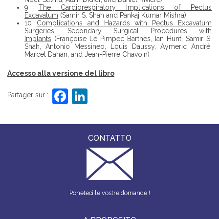
9
The Cardiorespiratory Implications of Pectus
Excavatum
(Samir S. Shah and Pankaj Kumar Mishra)
10
Complications and Hazards with Pectus Excavatum
Surgeries: Secondary Surgical Procedures with
Implants
(Françoise Le Pimpec Barthes, Ian Hunt, Samir S.
Shah, Antonio Messineo, Louis Daussy, Aymeric André,
Marcel Dahan, and Jean-Pierre Chavoin)
Accesso alla versione del libro
F
Li
Partager sur :
a
n
c
k
e
e
CONTATTO
b
dI
o
n
o
Poneteci le vostre domande !
k