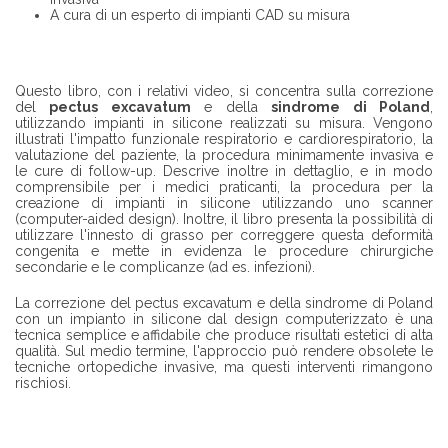
Z
A cura di un esperto di impianti CAD su misura
I
E
N
D
A
Questo libro, con i relativi video, si concentra sulla correzione
del
pectus excavatum
e della
sindrome di Poland
,
utilizzando impianti in silicone realizzati su misura. Vengono
T
illustrati l'impatto funzionale respiratorio e cardiorespiratorio, la
R
valutazione del paziente, la procedura minimamente invasiva e
O
le cure di follow-up. Descrive inoltre in dettaglio, e in modo
V
comprensibile per i medici praticanti, la procedura per la
A
creazione di impianti in silicone utilizzando uno scanner
R
(computer-aided design). Inoltre, il libro presenta la possibilità di
E
utilizzare l'innesto di grasso per correggere questa deformità
U
congenita e mette in evidenza le procedure chirurgiche
N
secondarie e le complicanze (ad es. infezioni).
C
H
La correzione del pectus excavatum e della sindrome di Poland
I
con un impianto in silicone dal design computerizzato è una
R
tecnica semplice e affidabile che produce risultati estetici di alta
U
qualità. Sul medio termine, l'approccio può rendere obsolete le
R
tecniche ortopediche invasive, ma questi interventi rimangono
G
rischiosi.
O