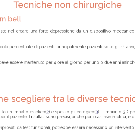
Tecniche non chirurgiche
m bell
ste nel creare una forte depressione da un dispositivo meccanico 
a percentuale di pazienti: principalmente pazienti sotto gli 11 anni,
deve essere mantenuto per 4 ore al giorno per uno o due anni affinché 
e scegliere tra le diverse tecni
tto un impatto estetico(
2
) e spesso psicologico(
3
). L'impianto 3D p
 il paziente. I risultati sono precisi, anche per i casi asimmetrici, e qu
mprovati da test funzionali, potrebbe essere necessario un intervento 