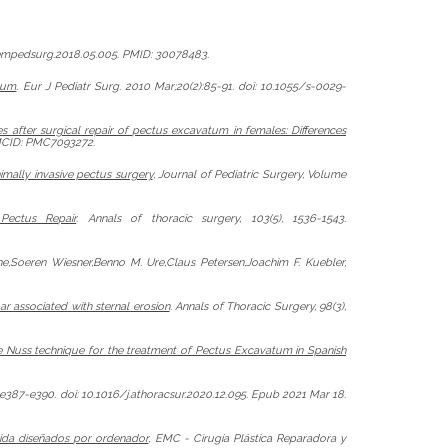
.sempedsurg.2018.05.005. PMID: 30078483.
atum
. Eur J Pediatr Surg. 2010 Mar;20(2):85-91. doi: 10.1055/s-0029-
 after surgical repair of pectus excavatum in females: Differences
PMCID: PMC7093272.
imally invasive pectus surgery
, Journal of Pediatric Surgery, Volume
Pectus Repair
. Annals of thoracic surgery, 103(5), 1536-1543.
,Soeren Wiesner,Benno M. Ure,Claus Petersen,Joachim F. Kuebler,
r associated with sternal erosion
. Annals of Thoracic Surgery, 98(3),
e Nuss technique for the treatment of Pectus Excavatum in Spanish
:e387-e390. doi: 10.1016/j.athoracsur.2020.12.095. Epub 2021 Mar 18.
dida diseñados por ordenador
, EMC - Cirugía Plástica Reparadora y