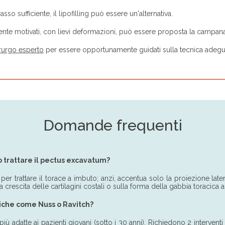
so sufficiente, il lipofilling può essere un'alternativa.
temente motivati, con lievi deformazioni, può essere proposta la campana
rurgo esperto
per essere opportunamente guidati sulla tecnica adegu
Domande frequenti
no trattare il pectus excavatum?
r trattare il torace a imbuto; anzi, accentua solo la proiezione later
 crescita delle cartilagini costali o sulla forma della gabbia toracica a
diche come Nuss o Ravitch?
adatte ai pazienti giovani (sotto i 30 anni). Richiedono 2 interventi