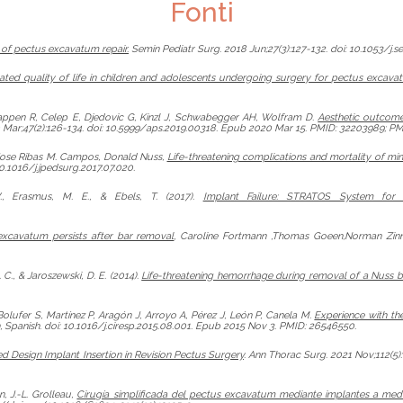
Fonti
 of pectus excavatum repair.
Semin Pediatr Surg. 2018 Jun;27(3):127-132. doi: 10.1053/j
lated quality of life in children and adolescents undergoing surgery for pectus excav
stappen R, Celep E, Djedovic G, Kinzl J, Schwabegger AH, Wolfram D.
Aesthetic outcomes
20 Mar;47(2):126-134. doi: 10.5999/aps.2019.00318. Epub 2020 Mar 15. PMID: 32203989; 
, Jose Ribas M. Campos, Donald Nuss,
Life-threatening complications and mortality of min
0.1016/j.jpedsurg.2017.07.020.
., Erasmus, M. E., & Ebels, T. (2017).
Implant Failure: STRATOS System for 
 excavatum persists after bar removal
, Caroline Fortmann ,Thomas Goeen,Norman Zinne
. C., & Jaroszewski, D. E. (2014).
Life-threatening hemorrhage during removal of a Nuss ba
, Bolufer S, Martínez P, Aragón J, Arroyo A, Pérez J, León P, Canela M.
Experience with th
sh, Spanish. doi: 10.1016/j.ciresp.2015.08.001. Epub 2015 Nov 3. PMID: 26546550.
 Design Implant Insertion in Revision Pectus Surgery
. Ann Thorac Surg. 2021 Nov;112(5)
n, J.-L. Grolleau,
Cirugía simplificada del pectus excavatum mediante implantes a me