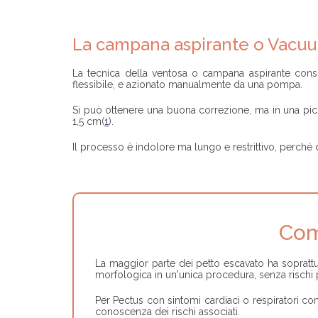
La campana aspirante o Vacuu
La tecnica della ventosa o campana aspirante consi
flessibile, e azionato manualmente da una pompa.
Si può ottenere una buona correzione, ma in una piccol
1,5 cm(
1
).
Il processo è indolore ma lungo e restrittivo, perché 
Com
La maggior parte dei petto escavato ha soprattu
morfologica in un'unica procedura, senza rischi per
Per Pectus con sintomi cardiaci o respiratori co
conoscenza dei rischi associati.