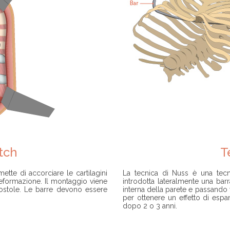
tch
T
ette di accorciare le cartilagini
La tecnica di Nuss è una tecni
 deformazione. Il montaggio viene
introdotta lateralmente una barr
 costole. Le barre devono essere
interna della parete e passando v
per ottenere un effetto di espa
dopo 2 o 3 anni.