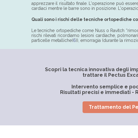
apprezzare il risultato finale. L'operazione può ess
cardiaci mentre le barre sono in posizione. L'operazi
Quali sono i rischi delle tecniche ortopediche 
Le tecniche ortopediche come Nuss o Ravitch “rimodella
rischi rilevati ricordiamo lesioni cardiache, polmonari
particelle metalliche(
6
)), emorragia (durante la rimozi
Scopri la tecnica innovativa degli im
trattare il Pectus Ex
Intervento semplice e po
Risultati precisi e immediati 
Trattamento del P