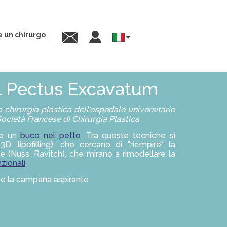
e un chirurgo
Select
your
language
 il Pectus Excavatum
 chirurgia plastica dell'ospedale universitario
Società Francese di Chirurgia Plastica
are un
buco nel petto
. Tra queste tecniche si
D, lipofilling), che cercano di "riempire" la
 (Nuss, Ravitch), che mirano a rimodellare la
zionali
.
e la campana aspirante.