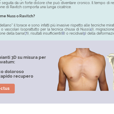
ere seguita da un forte dolore che può diventare cronico. Il tempo di
one di Ravitch comporta una lunga cicatrice.
come Nuss o Ravitch?
no” il torace e sono infatti più invasive rispetto alle tecniche mirat
 o vascolari (soprattutto per la tecnica chiusa di Nuss(
4
)), migrazione
one della barra(
7
)), risultati insufficienti(
8
) o recidiva(
9
) della deformazio
pianti 3D su misura per
cavatum:
co doloroso
- Rapido recupero
ectus