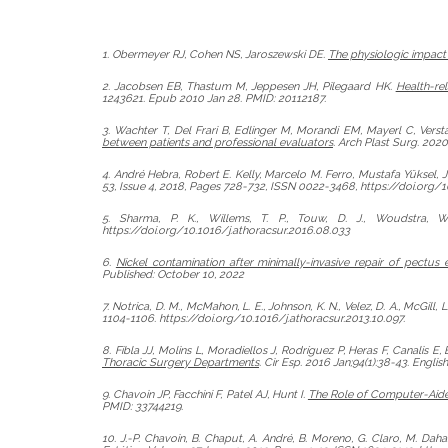
1. Obermeyer RJ, Cohen NS, Jaroszewski DE.
The physiologic impact
2. Jacobsen EB, Thastum M, Jeppesen JH, Pilegaard HK.
Health-re
1243621. Epub 2010 Jan 28. PMID: 20112187.
3. Wachter T, Del Frari B, Edlinger M, Morandi EM, Mayerl C, Ver
between patients and professional evaluators
. Arch Plast Surg. 20
4. André Hebra, Robert E. Kelly, Marcelo M. Ferro, Mustafa Yüksel
53, Issue 4, 2018, Pages 728-732, ISSN 0022-3468, https://doi.org/1
5. Sharma, P. K., Willems, T. P., Touw, D. J., Woudstra, W
https://doi.org/10.1016/j.athoracsur.2016.08.033
6.
Nickel contamination after minimally-invasive repair of pectus
Published: October 10, 2022
7. Notrica, D. M., McMahon, L. E., Johnson, K. N., Velez, D. A., McGill, L
1104-1106. https://doi.org/10.1016/j.athoracsur.2013.10.097.
8. Fibla JJ, Molins L, Moradiellos J, Rodríguez P, Heras F, Canalis E
Thoracic Surgery Departments
. Cir Esp. 2016 Jan;94(1):38-43. Engli
9. Chavoin JP, Facchini F, Patel AJ, Hunt I.
The Role of Computer-Aided
PMID: 33744219.
10. J.-P. Chavoin, B. Chaput, A. André, B. Moreno, G. Claro, M. Daha