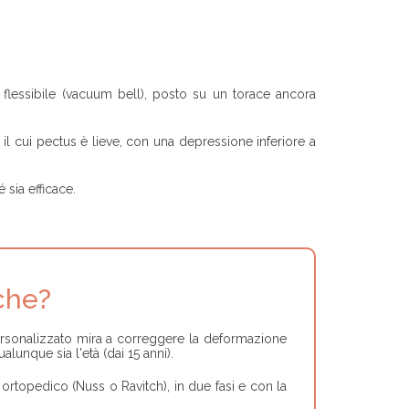
flessibile (vacuum bell), posto su un torace ancora
 il cui pectus è lieve, con una depressione inferiore a
sia efficace.
che?
ersonalizzato mira a correggere la deformazione
alunque sia l'età (dai 15 anni).
ortopedico (Nuss o Ravitch), in due fasi e con la