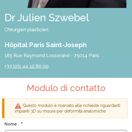
S
O
L
Dr Julien Szwebel
U
Z
I
Chirurgien plasticien
O
N
I
Hôpital Paris Saint-Joseph
P
185 Rue Raymond Losserand - 75014 Paris
R
O
+33 (0)1 44 12 80 00
F
E
S
S
Modulo di contatto
I
O
N
I
S
Questo modulo è riservato alle richieste riguardanti
T
Messaggio
impianti 3D su misura per deformità anatomiche
I
di
Nome :
avvertimento
A