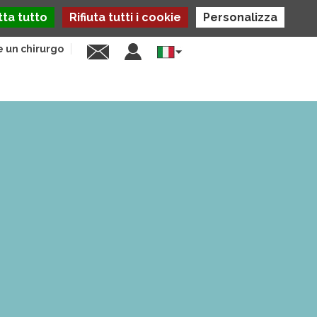
ta tutto
Rifiuta tutti i cookie
Personalizza
e un chirurgo
Select
your
language