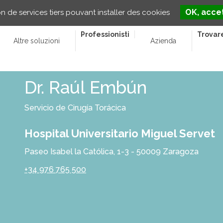
OK, accet
on de services tiers pouvant installer des cookies
Professionisti
Trovar
Altre soluzioni
Azienda
Dr. Raúl Embún
Servicio de Cirugía Torácica
Hospital Universitario Miguel Servet
Paseo Isabel la Católica, 1-3 - 50009 Zaragoza
+34 976 765 500