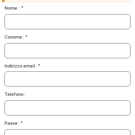
Z
di
I
Nome :
E
avvertimento
N
D
A
Conome :
T
R
O
V
A
R
Indirizzo email :
E
U
N
C
H
I
Telefono :
R
U
R
G
O
Paese :