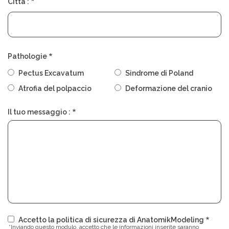
Città :
Pathologie
Pectus Excavatum
Sindrome di Poland
Atrofia del polpaccio
Deformazione del cranio
Il tuo messaggio :
Accetto la politica di sicurezza di AnatomikModeling
*Inviando questo modulo, accetto che le informazioni inserite saranno