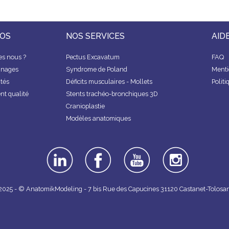
POS
NOS SERVICES
AID
s nous ?
Pectus Excavatum
FAQ
gnages
Syndrome de Poland
Menti
ités
Déficits musculaires - Mollets
Politi
t qualité
Stents trachéo-bronchiques 3D
Cranioplastie
Modèles anatomiques
linkedin
facebook
youtube
instagra
m
2025 - © AnatomikModeling - 7 bis Rue des Capucines 31120 Castanet-Tolosa