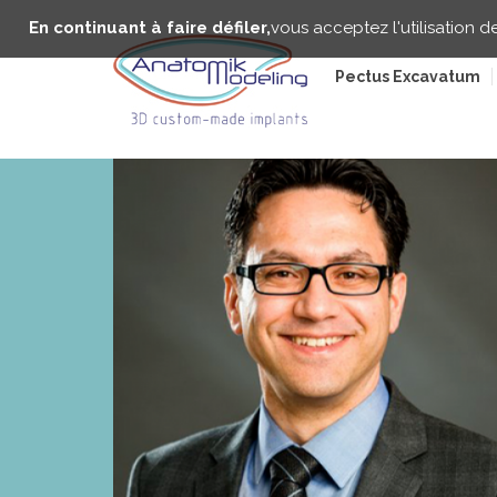
Aller
Panneau de gestion des cookies
au
En continuant à faire défiler,
vous acceptez l'utilisation d
contenu
principal
Pectus Excavatum