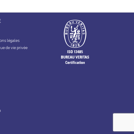
E
ons légales
que de vie privée
n