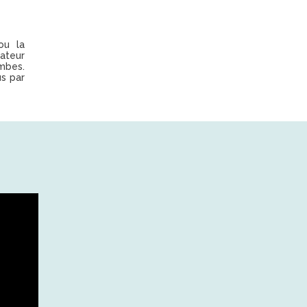
ou la
nateur
mbes.
us par