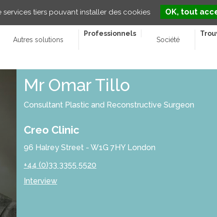
OK, tout acc
e services tiers pouvant installer des cookies
Professionnels
Trou
Autres solutions
Société
Mr Omar Tillo
Consultant Plastic and Reconstructive Surgeon
Creo Clinic
96 Halrey Street - W1G 7HY London
+44 (0)33 3355 5520
Interview