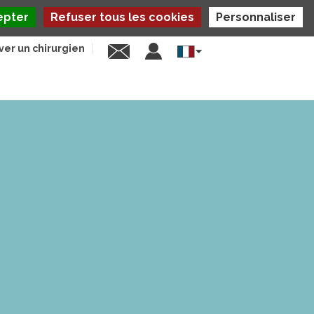
epter
Refuser tous les cookies
Personnaliser
ver un chirurgien
Select
your
language