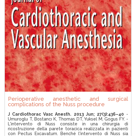
Perioperative anesthetic and surgical
complications of the Nuss procedure
J Cardiothorac Vasc Anesth. 2013 Jun; 27(3):436–40
-
Umuroglu T, Bostancı K, Thomas DT, Yuksel M, Gogus FY. -
L'intervento di Nuss consiste in una chirurgia di
ricostruzione della parete toracica realizzata in pazienti
con Pectus Excavatum. Benché l'intervento di Nuss sia