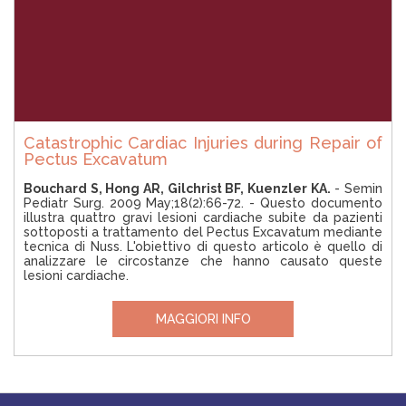
Catastrophic Cardiac Injuries during Repair of
Pectus Excavatum
Bouchard S, Hong AR, Gilchrist BF, Kuenzler KA.
- Semin
Pediatr Surg. 2009 May;18(2):66-72. - Questo documento
illustra quattro gravi lesioni cardiache subite da pazienti
sottoposti a trattamento del Pectus Excavatum mediante
tecnica di Nuss. L'obiettivo di questo articolo è quello di
analizzare le circostanze che hanno causato queste
lesioni cardiache.
MAGGIORI INFO