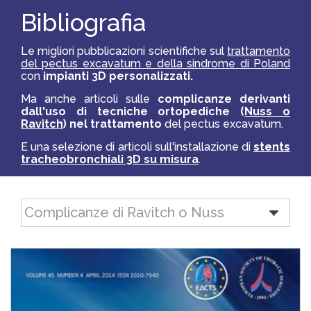
S
Bibliografia
O
L
U
Z
Le migliori pubblicazioni scientifiche sul
trattamento
I
del pectus excavatum e della sindrome di Poland
O
con
impianti 3D personalizzati.
N
I
Ma anche articoli sulle
complicanze derivanti
dall'uso di tecniche ortopediche (
Nuss o
Ravitch
) nel trattamento
del pectus excavatum.
P
R
E una selezione di articoli sull'installazione di
stents
O
F
tracheobronchiali 3D su misura
.
E
S
S
I
O
N
I
S
T
I
A