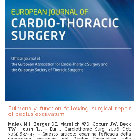
Z
I
E
N
D
A
T
R
O
V
A
R
E
U
N
C
H
I
R
U
Pulmonary function following surgical repair
R
of pectus excavatum
G
O
Malek MH, Berger DE, Marelich WD, Coburn JW, Beck
TW, Housh TJ.
- Eur J Cardiothorac Surg. 2006 Oct;
30(4):637–43. - Questo articolo esamina l'efficacia della