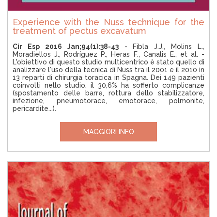
Experience with the Nuss technique for the
treatment of pectus excavatum
Cir Esp 2016 Jan;94(1):38-43
- Fibla J.J., Molins L.,
Moradiellos J., Rodríguez P., Heras F., Canalis E., et al. -
L'obiettivo di questo studio multicentrico è stato quello di
analizzare l'uso della tecnica di Nuss tra il 2001 e il 2010 in
13 reparti di chirurgia toracica in Spagna. Dei 149 pazienti
coinvolti nello studio, il 30,6% ha sofferto complicanze
(spostamento delle barre, rottura dello stabilizzatore,
infezione, pneumotorace, emotorace, polmonite,
pericardite...).
MAGGIORI INFO