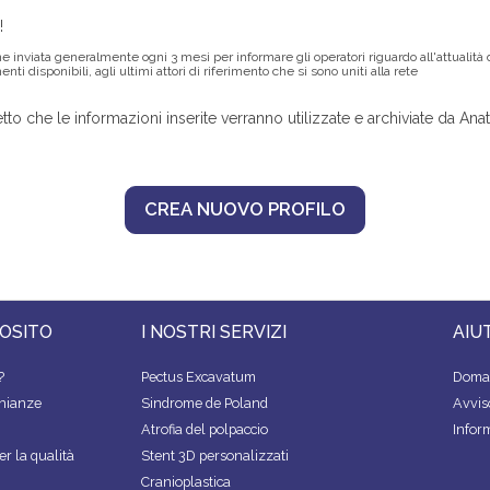
!
nviata generalmente ogni 3 mesi per informare gli operatori riguardo all'attualità de
nti disponibili, agli ultimi attori di riferimento che si sono uniti alla rete
o che le informazioni inserite verranno utilizzate e archiviate da An
OSITO
I NOSTRI SERVIZI
AIU
?
Pectus Excavatum
Doman
onianze
Sindrome de Poland
Avvis
Atrofia del polpaccio
Infor
r la qualità
Stent 3D personalizzati
Cranioplastica