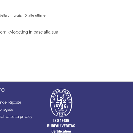
lla chirurgia 3D, alle ultime
atomikModeling in base alla sua
TO
de, Riposte
o legale
mativa sulla privacy