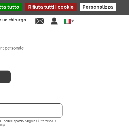
ta tutto
Rifiuta tutti i cookie
Personalizza
e un chirurgo
Select
your
language
unt personale.
nclusi spazio, virgola (.), trattino (-),
lo @.