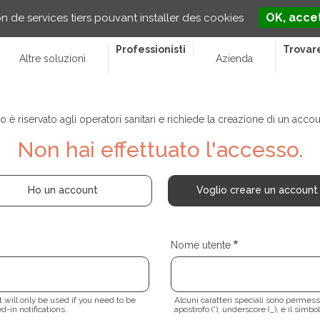
OK, accet
on de services tiers pouvant installer des cookies
Professionisti
Trovar
Altre soluzioni
Azienda
 è riservato agli operatori sanitari e richiede la creazione di un acco
Non hai effettuato l'accesso.
Ho un account
Voglio creare un account
Nome utente
 will only be used if you need to be
Alcuni caratteri speciali sono permessi, i
d-in notifications.
apostrofo ('), underscore (_), e il simbo