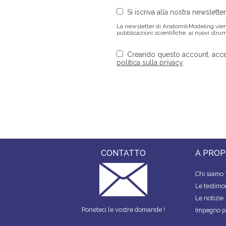
Si iscriva alla nostra newsletter
La newsletter di AnatomikModeling viene i
pubblicazioni scientifiche, ai nuovi strume
Creando questo account, accett
politica sulla privacy
.
CONTATTO
A PROP
Chi siamo 
Le testim
Le notizie
Poneteci le vostre domande !
Impegno pe