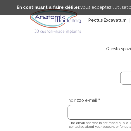
Salta
Pannello di gestione dei cookie
al
En continuant à faire défiler,
vous acceptez l'utilisati
contenuto
principale
Pectus Excavatum
Questo spazio
Indirizzo e-mail
The email address is not made public. It
contacted about your account or for opte